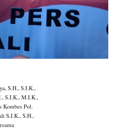
a, S.H., S.I.K.,
 S.I.K., M.I.K.,
s Kombes Pol.
 S.I.K., S.H.,
ersama