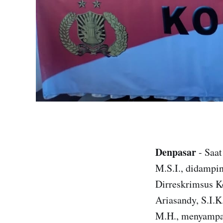
Denpasar
- Saat
M.S.I., didampi
Dirreskrimsus K
Ariasandy, S.I.
M.H., menyampai