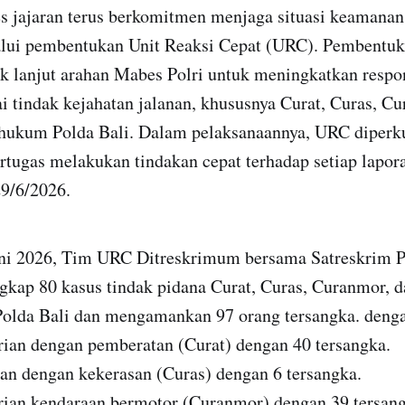
s jajaran terus berkomitmen menjaga situasi keamanan
lui pembentukan Unit Reaksi Cepat (URC). Pembentuka
k lanjut arahan Mabes Polri untuk meningkatkan respo
i tindak kejahatan jalanan, khususnya Curat, Curas, C
 hukum Polda Bali. Dalam pelaksanaannya, URC diperk
rtugas melakukan tindakan cepat terhadap setiap lapor
29/6/2026.
ni 2026, Tim URC Ditreskrimum bersama Satreskrim Po
gkap 80 kasus tindak pidana Curat, Curas, Curanmor, d
olda Bali dan mengamankan 97 orang tersangka. dengan
rian dengan pemberatan (Curat) dengan 40 tersangka.
ian dengan kekerasan (Curas) dengan 6 tersangka.
rian kendaraan bermotor (Curanmor) dengan 39 tersang