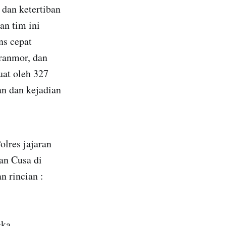
 dan ketertiban
n tim ini
ns cepat
uranmor, dan
uat oleh 327
an dan kejadian
lres jajaran
an Cusa di
 rincian :
ka.