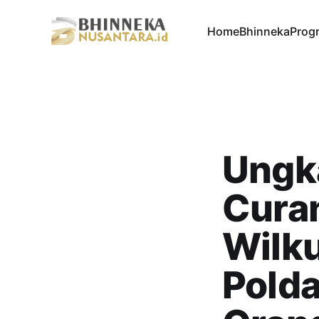
Home
Bhinneka
Progr
Ungka
Cura
Wilku
Polda