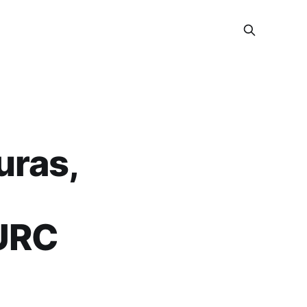
uras,
 URC