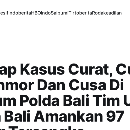
esif
Indoberita
HBOIndo
Saibumi
Tirtoberita
Rodakeadilan
p Kasus Curat, C
nmor Dan Cusa Di
m Polda Bali Tim
 Bali Amankan 97