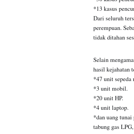
*13 kasus pencur
Dari seluruh ter
perempuan. Seba
tidak ditahan se
Selain mengaman
hasil kejahatan t
*47 unit sepeda 
*3 unit mobil.
*20 unit HP.
*4 unit laptop.
*dan uang tunai 
tabung gas LPG, 