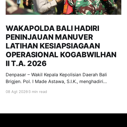
WAKAPOLDA BALI HADIRI
PENINJAUAN MANUVER
LATIHAN KESIAPSIAGAAN
OPERASIONAL KOGABWILHAN
II T.A. 2026
Denpasar – Wakil Kepala Kepolisian Daerah Bali
Brigjen. Pol. I Made Astawa, S.I.K., menghadiri
undangan peninjauan Manuver Latihan dalam rangka
08 Agt 2026
3 min read
Latihan Kesiapsiagaan Operasional (LKO)
Kogabwilhan II T.A. 2026 yang dilaksanakan di
kawasan Pantai Mertasari, Sanur, dan Lapangan Niti
Mandala Renon, Denpasar. Sabtu, (8/8/2026).
Kegiatan tersebut merupakan