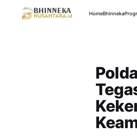
Home
Bhinneka
Progr
Polda
Tega
Keke
Keam