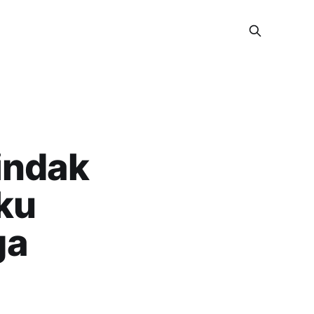
indak
ku
ga