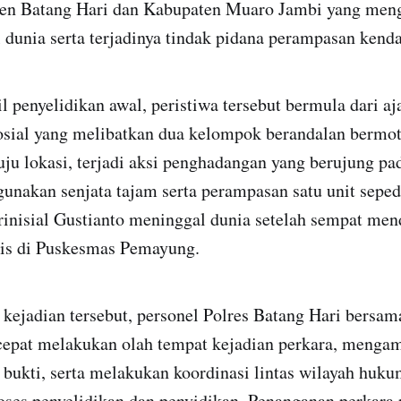
en Batang Hari dan Kabupaten Muaro Jambi yang meng
dunia serta terjadinya tindak pidana perampasan kend
l penyelidikan awal, peristiwa tersebut bermula dari a
osial yang melibatkan dua kelompok berandalan bermot
u lokasi, terjadi aksi penghadangan yang berujung pa
unakan senjata tajam serta perampasan satu unit sepe
rinisial Gustianto meninggal dunia setelah sempat me
is di Puskesmas Pemayung.
kejadian tersebut, personel Polres Batang Hari bersa
cepat melakukan olah tempat kejadian perkara, menga
 bukti, serta melakukan koordinasi lintas wilayah huk
ses penyelidikan dan penyidikan. Penanganan perkara