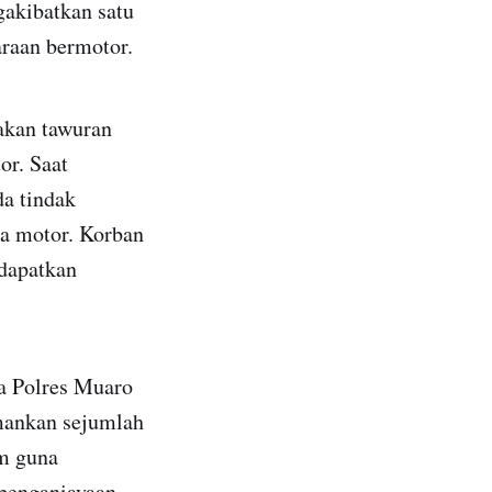
akibatkan satu
araan bermotor.
jakan tawuran
or. Saat
da tindak
da motor. Korban
ndapatkan
ma Polres Muaro
mankan sejumlah
um guna
 penganiayaan