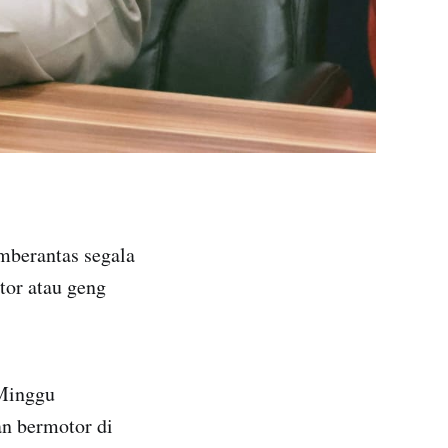
berantas segala
tor atau geng
 Minggu
an bermotor di