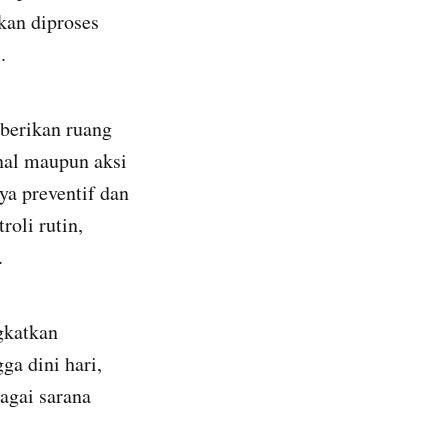
kan diproses
.
berikan ruang
nal maupun aksi
a preventif dan
oli rutin,
.
gkatkan
ga dini hari,
agai sarana