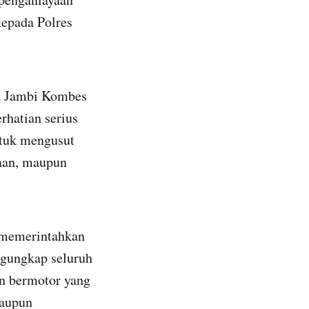
kepada Polres
da Jambi Kombes
hatian serius
ntuk mengusut
yaan, maupun
h memerintahkan
engungkap seluruh
an bermotor yang
maupun