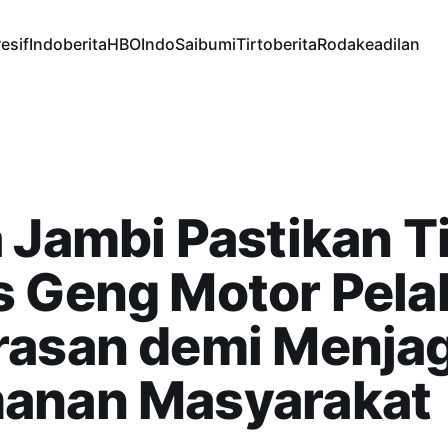
esif
Indoberita
HBOIndo
Saibumi
Tirtoberita
Rodakeadilan
 Jambi Pastikan T
s Geng Motor Pela
rasan demi Menja
anan Masyarakat