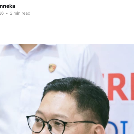
inneka
26
•
2 min read