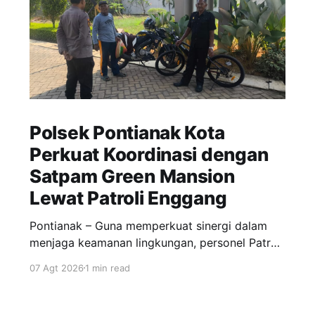
Polsek Pontianak Kota
Perkuat Koordinasi dengan
Satpam Green Mansion
Lewat Patroli Enggang
Pontianak – Guna memperkuat sinergi dalam
menjaga keamanan lingkungan, personel Patroli
Enggang Polsek Pontianak Kota melaksanakan
07 Agt 2026
1 min read
patroli dialogis dengan menyambangi petugas
keamanan (satpam) Komplek Perumahan Green
Mansion di Jalan Ujung Pandang, Kecamatan