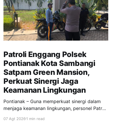
Patroli Enggang Polsek
Pontianak Kota Sambangi
Satpam Green Mansion,
Perkuat Sinergi Jaga
Keamanan Lingkungan
Pontianak – Guna memperkuat sinergi dalam
menjaga keamanan lingkungan, personel Patroli
Enggang Polsek Pontianak Kota melaksanakan
07 Agt 2026
1 min read
patroli dialogis dengan menyambangi petugas
keamanan (satpam) Komplek Perumahan Green