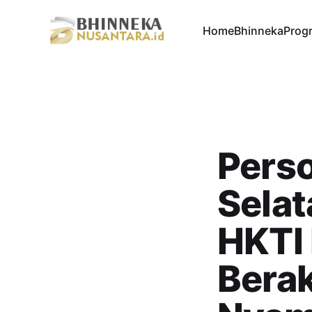
Home
Bhinneka
Progr
Perso
Selat
HKTI 
Berak