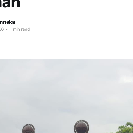
man
inneka
26
•
1 min read