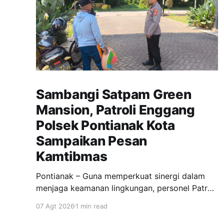
Sambangi Satpam Green
Mansion, Patroli Enggang
Polsek Pontianak Kota
Sampaikan Pesan
Kamtibmas
Pontianak – Guna memperkuat sinergi dalam
menjaga keamanan lingkungan, personel Patroli
Enggang Polsek Pontianak Kota melaksanakan
07 Agt 2026
1 min read
patroli dialogis dengan menyambangi petugas
keamanan (satpam) Komplek Perumahan Green