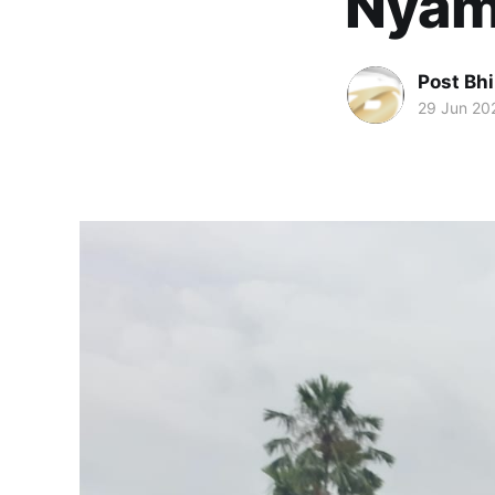
Nya
Post Bh
29 Jun 20