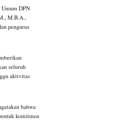
etua Umum DPN
M., M.B.A.,
dan pengurus
emberikan
kan seluruh
ggu aktivitas
engatakan bahwa
 bentuk komitmen