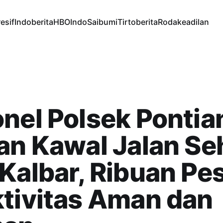
esif
Indoberita
HBOIndo
Saibumi
Tirtoberita
Rodakeadilan
nel Polsek Pontia
an Kawal Jalan Se
Kalbar, Ribuan Pe
tivitas Aman dan