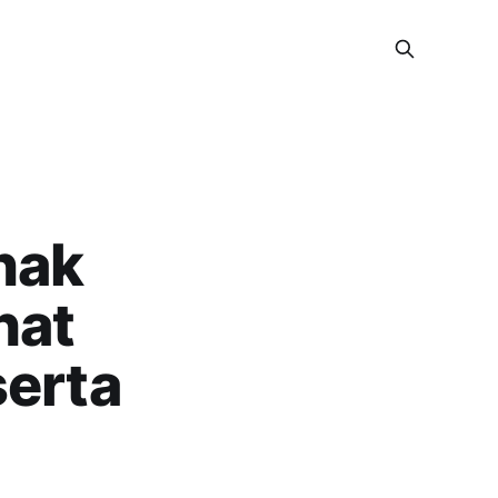
nak
hat
serta