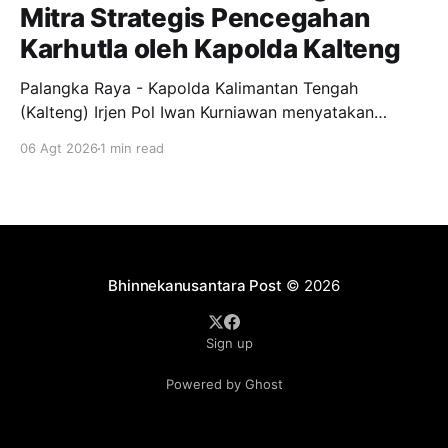
Mitra Strategis Pencegahan
Karhutla oleh Kapolda Kalteng
Palangka Raya - Kapolda Kalimantan Tengah
(Kalteng) Irjen Pol Iwan Kurniawan menyatakan
dukungan penuh kepada Gerakan Pemuda Ansor
06 Agt 2026
1 min read
menjadi garda terdepan dalam upaya pencegahan
dan penanggulangan kebakaran hutan dan lahan
(Karhutla) di wilayah Kalteng. Pernyataan itu
disampaikan Kapolda, usai menghadiri apel siaga
Karhutla yang diselenggarakan pimpinan wilayah GP
Ansor Kalteng di
Bhinnekanusantara Post
© 2026
Sign up
Powered by Ghost