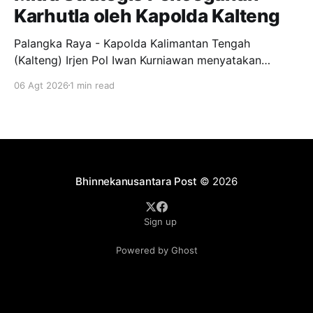
Karhutla oleh Kapolda Kalteng
Palangka Raya - Kapolda Kalimantan Tengah
(Kalteng) Irjen Pol Iwan Kurniawan menyatakan
dukungan penuh kepada Gerakan Pemuda Ansor
06 Agt 2026
1 min read
menjadi garda terdepan dalam upaya pencegahan
dan penanggulangan kebakaran hutan dan lahan
(Karhutla) di wilayah Kalteng. Pernyataan itu
disampaikan Kapolda, usai menghadiri apel siaga
Karhutla yang diselenggarakan pimpinan wilayah GP
Ansor Kalteng di
Bhinnekanusantara Post
© 2026
Sign up
Powered by Ghost