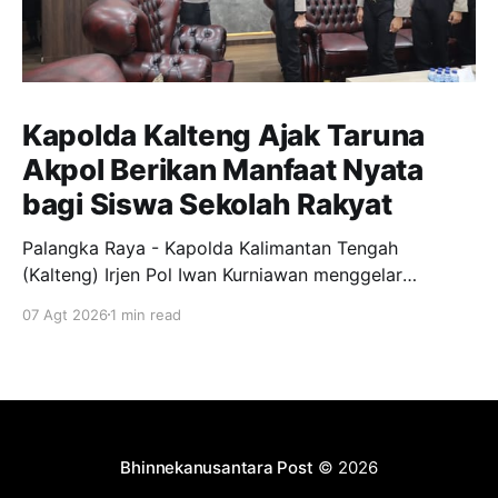
Kapolda Kalteng Ajak Taruna
Akpol Berikan Manfaat Nyata
bagi Siswa Sekolah Rakyat
Palangka Raya - Kapolda Kalimantan Tengah
(Kalteng) Irjen Pol Iwan Kurniawan menggelar
silaturahmi bersama para Taruna Akademi Kepolisian
07 Agt 2026
1 min read
tingkat IV bertempat di ruang kerjanya, Jumat
(7/8/2026). Kegiatan ini menjadi ajang penyamaan
visi dalam mendukung program pendidikan bagi
anak-anak di Sekolah Rakyat. Dalam kesempatannya,
Kapolda Kalteng menekankan pentingnya peran
Bhinnekanusantara Post
© 2026