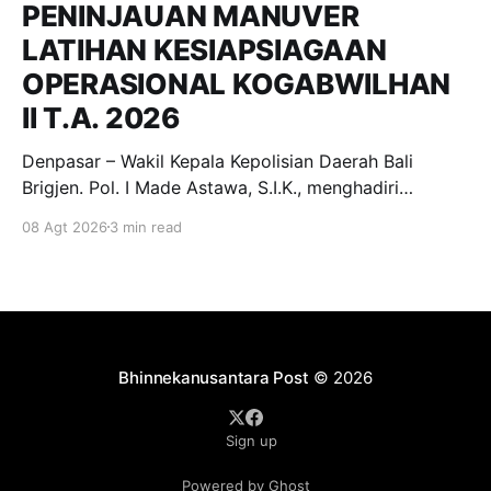
PENINJAUAN MANUVER
LATIHAN KESIAPSIAGAAN
OPERASIONAL KOGABWILHAN
II T.A. 2026
Denpasar – Wakil Kepala Kepolisian Daerah Bali
Brigjen. Pol. I Made Astawa, S.I.K., menghadiri
undangan peninjauan Manuver Latihan dalam rangka
08 Agt 2026
3 min read
Latihan Kesiapsiagaan Operasional (LKO)
Kogabwilhan II T.A. 2026 yang dilaksanakan di
kawasan Pantai Mertasari, Sanur, dan Lapangan Niti
Mandala Renon, Denpasar. Sabtu, (8/8/2026).
Kegiatan tersebut merupakan
Bhinnekanusantara Post
© 2026
Sign up
Powered by Ghost