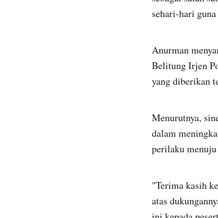
sehari-hari gun
Anurman menyamp
Belitung Irjen P
yang diberikan 
Menurutnya, sin
dalam meningkat
perilaku menuju 
"Terima kasih k
atas dukunganny
ini kepada pese