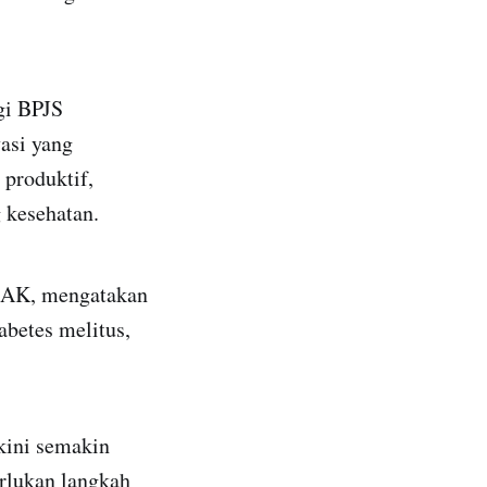
gi BPJS
asi yang
 produktif,
g kesehatan.
 AAK, mengatakan
abetes melitus,
kini semakin
rlukan langkah