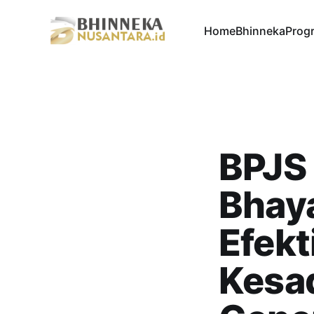
Home
Bhinneka
Progr
BPJS
Bhay
Efekt
Kesa