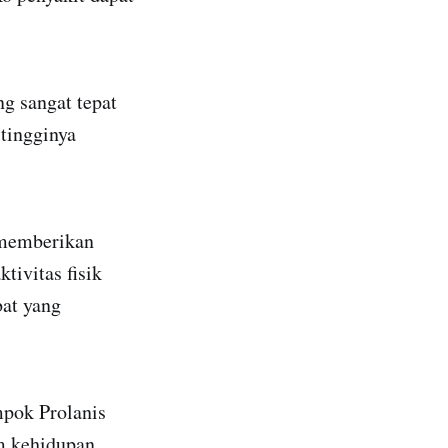
 sangat tepat
tingginya
 memberikan
tivitas fisik
bat yang
mpok Prolanis
am kehidupan