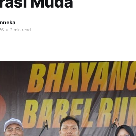
rasi Muda
inneka
26
•
2 min read