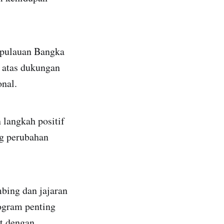
epulauan Bangka
n atas dukungan
nal.
 langkah positif
ng perubahan
bing dan jajaran
ogram penting
at dengan