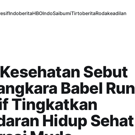
esif
Indoberita
HBOIndo
Saibumi
Tirtoberita
Rodakeadilan
 Kesehatan Sebut
angkara Babel Ru
if Tingkatkan
daran Hidup Sehat