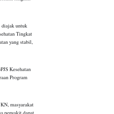
 diajak untuk
sehatan Tingkat
tan yang stabil,
BPJS Kesehatan
araan Program
 JKN, masyarakat
ko penyakit dapat