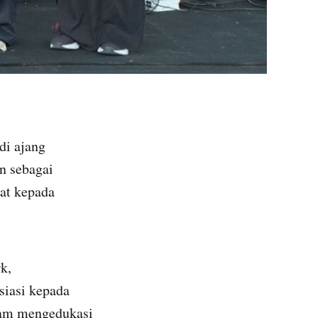
di ajang
n sebagai
at kepada
k,
siasi kepada
lam mengedukasi