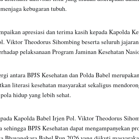
a menjaga kebugaran tubuh.
aikan apresiasi dan terima kasih kepada Kapolda K
ol. Viktor Theodorus Sihombing beserta seluruh jajara
terhadap pelaksanaan Program Jaminan Kesehatan Nasio
ergi antara BPJS Kesehatan dan Polda Babel merupakan
kan literasi kesehatan masyarakat sekaligus mendoro
pola hidup yang lebih sehat.
epada Kapolda Babel Irjen Pol. Viktor Theodorus Sihom
a sehingga BPJS Kesehatan dapat mengampanyekan pr
rta Bhayangkara Babel Run 2026 yang diikuti masyarak