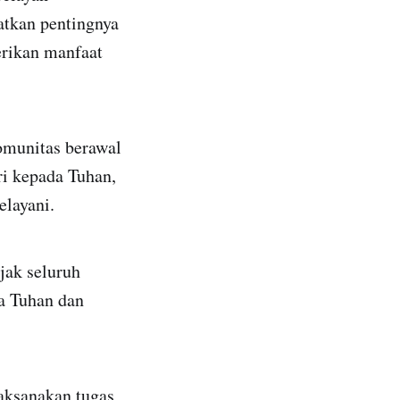
atkan pentingnya
erikan manfaat
omunitas berawal
ri kepada Tuhan,
layani.
jak seluruh
a Tuhan dan
aksanakan tugas