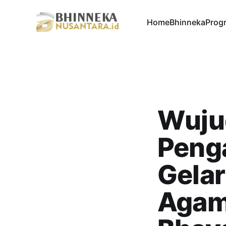
Home
Bhinneka
Progr
Wuju
Penga
Gelar
Agam