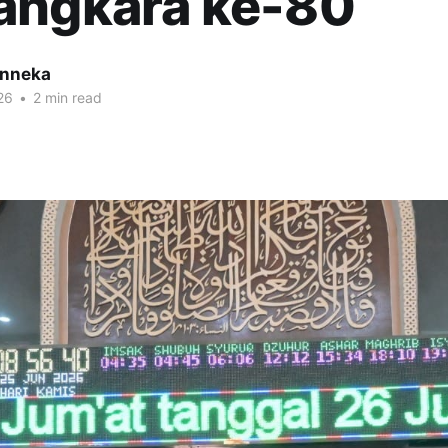
angkara ke-80
inneka
26
•
2 min read