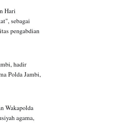
n Hari
t", sebagai
litas pengabdian
mbi, hadir
ama Polda Jambi,
an Wakapolda
usiyah agama,