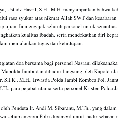
ya, Ustadz Hasril, S.H., M.H. menyampaikan bahwa ke
lalui rasa syukur atas nikmat Allah SWT dan kesabaran
ap ujian. Ia mengajak seluruh personel untuk senanti
ingkatkan kualitas ibadah, serta mendekatkan diri kep
alam menjalankan tugas dan kehidupan.
kegiatan doa bersama bagi personel Nasrani dilaksanak
3 Mapolda Jambi dan dihadiri langsung oleh Kapolda Ja
r, S.I.K., M.H., Irwasda Polda Jambi Kombes Pol. Jan
 M.H., para pejabat utama serta personel Kristen Polda J
 oleh Pendeta Ir. Andi M. Sibaranu, M.Th., yang dalam
a setiap anggota Polri dipanggil untuk hadir sebagai 