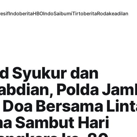
esif
Indoberita
HBOIndo
Saibumi
Tirtoberita
Rodakeadilan
d Syukur dan
bdian, Polda Jam
 Doa Bersama Lin
a Sambut Hari