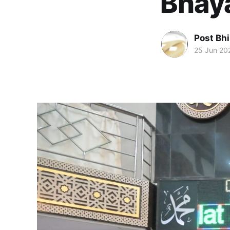
Bhay
Post Bh
25 Jun 20