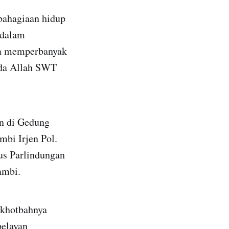
bahagiaan hidup
 dalam
asa memperbanyak
ada Allah SWT
an di Gedung
mbi Irjen Pol.
nus Parlindungan
ambi.
 khotbahnya
pelayan