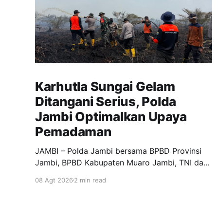
Karhutla Sungai Gelam
Ditangani Serius, Polda
Jambi Optimalkan Upaya
Pemadaman
JAMBI – Polda Jambi bersama BPBD Provinsi
Jambi, BPBD Kabupaten Muaro Jambi, TNI dan
Polres Muaro Jambi melakukan pengecekan
08 Agt 2026
2 min read
langsung upaya pemadaman kebakaran hutan
dan lahan (Karhutla) di RT 25 Desa Sungai
Gelam, Kecamatan Sungai Gelam, Kabupaten