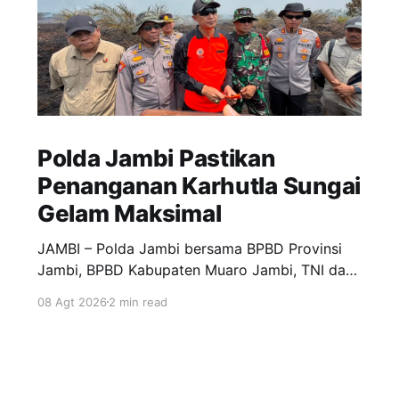
Polda Jambi Pastikan
Penanganan Karhutla Sungai
Gelam Maksimal
JAMBI – Polda Jambi bersama BPBD Provinsi
Jambi, BPBD Kabupaten Muaro Jambi, TNI dan
Polres Muaro Jambi melakukan pengecekan
08 Agt 2026
2 min read
langsung upaya pemadaman kebakaran hutan
dan lahan (Karhutla) di RT 25 Desa Sungai
Gelam, Kecamatan Sungai Gelam, Kabupaten
Muaro Jambi, Sabtu (8/8/2026). Pengecekan
tersebut dilakukan sebagai bentuk respons