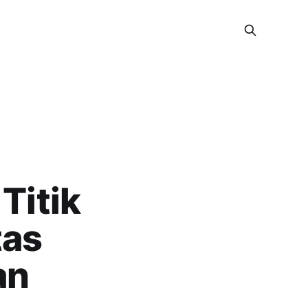
Titik
tas
an