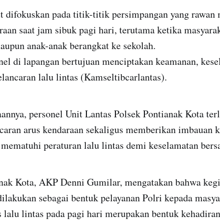
t difokuskan pada titik-titik persimpangan yang rawa
aan saat jam sibuk pagi hari, terutama ketika masyar
maupun anak-anak berangkat ke sekolah.
nel di lapangan bertujuan menciptakan keamanan, kese
elancaran lalu lintas (Kamseltibcarlantas).
nnya, personel Unit Lantas Polsek Pontianak Kota terli
aran arus kendaraan sekaligus memberikan imbauan 
u mematuhi peraturan lalu lintas demi keselamatan ber
nak Kota, AKP Denni Gumilar, mengatakan bahwa kegi
n dilakukan sebagai bentuk pelayanan Polri kepada masya
 lalu lintas pada pagi hari merupakan bentuk kehadiran