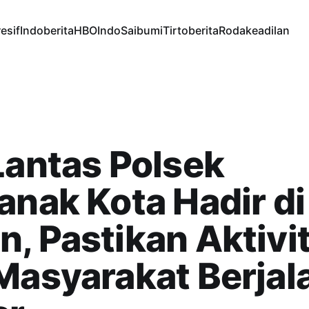
esif
Indoberita
HBOIndo
Saibumi
Tirtoberita
Rodakeadilan
Lantas Polsek
anak Kota Hadir di 
, Pastikan Aktivi
Masyarakat Berjal