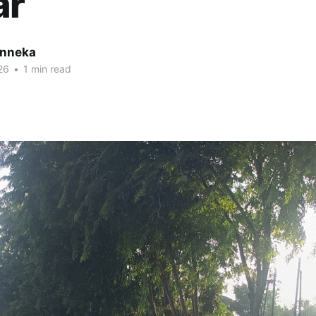
ar
inneka
26
•
1 min read