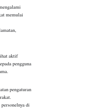
n mengalami
akat memulai
lamatan,
hat aktif
kepada pengguna
sama.
atan pengaturan
rakat.
 personelnya di