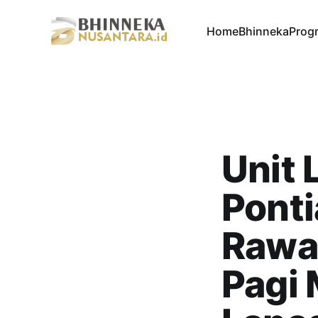
Home
Bhinneka
Progr
Unit 
Ponti
Rawan
Pagi 