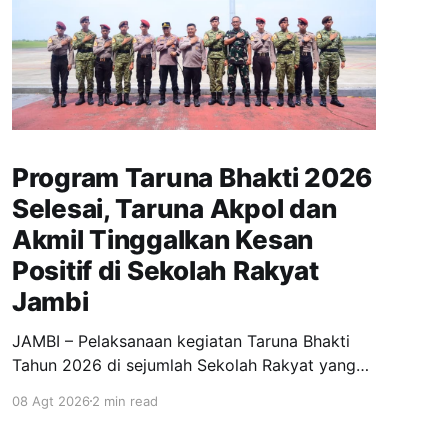
Program Taruna Bhakti 2026
Selesai, Taruna Akpol dan
Akmil Tinggalkan Kesan
Positif di Sekolah Rakyat
Jambi
JAMBI – Pelaksanaan kegiatan Taruna Bhakti
Tahun 2026 di sejumlah Sekolah Rakyat yang
ada di Provinsi Jambi resmi berakhir. Para
08 Agt 2026
2 min read
Taruna Akademi Kepolisian (Akpol) dan
Akademi Militer (Akmil) kembali diberangkatkan