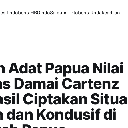
esif
Indoberita
HBOIndo
Saibumi
Tirtoberita
Rodakeadilan
 Adat Papua Nilai
as Damai Cartenz
sil Ciptakan Situa
dan Kondusif di