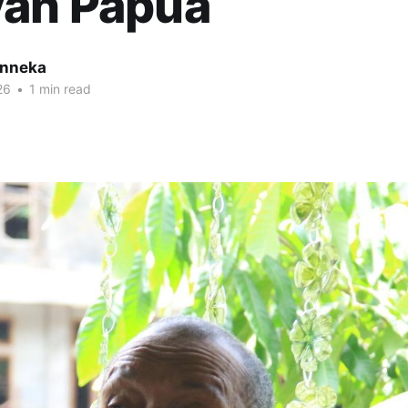
yah Papua
inneka
26
•
1 min read