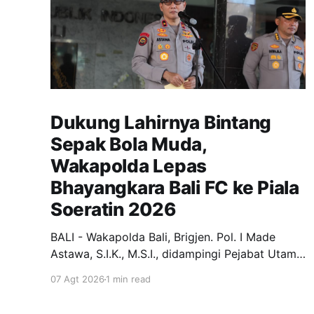
Dukung Lahirnya Bintang
Sepak Bola Muda,
Wakapolda Lepas
Bhayangkara Bali FC ke Piala
Soeratin 2026
BALI - Wakapolda Bali, Brigjen. Pol. I Made
Astawa, S.I.K., M.S.I., didampingi Pejabat Utama
Polda Bali melepas keberangkatan Tim
07 Agt 2026
1 min read
Bhayangkara Bali FC yang akan berlaga pada
Turnamen Piala Soeratin U-13, U-15, dan U-17