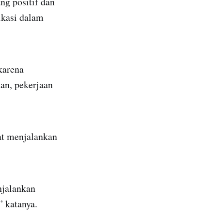
ng positif dan
ikasi dalam
karena
an, pekerjaan
at menjalankan
njalankan
” katanya.