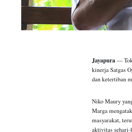
Jayapura
— Toko
kinerja Satgas 
dan ketertiban m
Niko Maury yang
Marga mengataka
masyarakat, ter
aktivitas sehari-