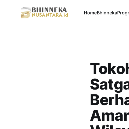
Home
Bhinneka
Progr
Tokoh
Satg
Berha
Aman 