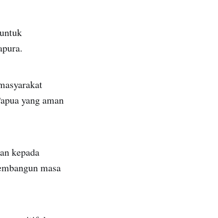
 untuk
apura.
masyarakat
Papua yang aman
kan kepada
membangun masa