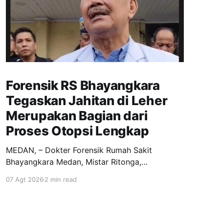
Forensik RS Bhayangkara
Tegaskan Jahitan di Leher
Merupakan Bagian dari
Proses Otopsi Lengkap
MEDAN, – Dokter Forensik Rumah Sakit
Bhayangkara Medan, Mistar Ritonga,
menyatakan tidak menemukan tanda-tanda
07 Agt 2026
2 min read
kekerasan pada tubuh W (30), mantan istri
Brigadir I, berdasarkan hasil pemeriksaan awal
jenazah. "Dari pemeriksaan awal, saya tidak