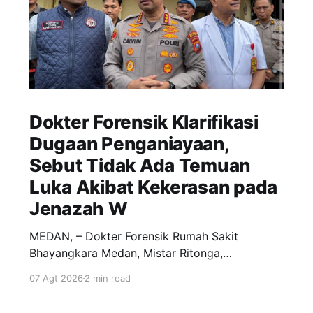
Dokter Forensik Klarifikasi
Dugaan Penganiayaan,
Sebut Tidak Ada Temuan
Luka Akibat Kekerasan pada
Jenazah W
MEDAN, – Dokter Forensik Rumah Sakit
Bhayangkara Medan, Mistar Ritonga,
menyatakan tidak menemukan tanda-tanda
07 Agt 2026
2 min read
kekerasan pada tubuh W (30), mantan istri
Brigadir I, berdasarkan hasil pemeriksaan awal