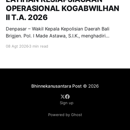
OPERASIONAL KOGABWILHAN
II T.A. 2026
Denpasar – Wakil Kepala Kepolisian Daerah Bali
Brigjen. Pol. I Made Astawa, S.I.K., menghadiri
undangan peninjauan Manuver Latihan dalam rangka
08 Agt 2026
3 min read
Latihan Kesiapsiagaan Operasional (LKO)
Kogabwilhan II T.A. 2026 yang dilaksanakan di
kawasan Pantai Mertasari, Sanur, dan Lapangan Niti
Mandala Renon, Denpasar. Sabtu, (8/8/2026).
Kegiatan tersebut merupakan
Bhinnekanusantara Post
© 2026
Sign up
Powered by Ghost