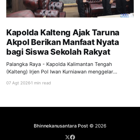
Kapolda Kalteng Ajak Taruna
Akpol Berikan Manfaat Nyata
bagi Siswa Sekolah Rakyat
Palangka Raya - Kapolda Kalimantan Tengah
(Kalteng) Irjen Pol Iwan Kurniawan menggelar
silaturahmi bersama para Taruna Akademi Kepolisian
07 Agt 2026
1 min read
tingkat IV bertempat di ruang kerjanya, Jumat
(7/8/2026). Kegiatan ini menjadi ajang penyamaan
visi dalam mendukung program pendidikan bagi
anak-anak di Sekolah Rakyat. Dalam kesempatannya,
Kapolda Kalteng menekankan pentingnya peran
Bhinnekanusantara Post
© 2026