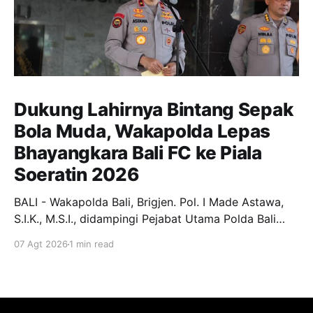
Dukung Lahirnya Bintang Sepak
Bola Muda, Wakapolda Lepas
Bhayangkara Bali FC ke Piala
Soeratin 2026
BALI - Wakapolda Bali, Brigjen. Pol. I Made Astawa,
S.I.K., M.S.I., didampingi Pejabat Utama Polda Bali
melepas keberangkatan Tim Bhayangkara Bali FC
07 Agt 2026
1 min read
yang akan berlaga pada Turnamen Piala Soeratin U-
13, U-15, dan U-17 Tahun 2026. Pelepasan
berlangsung di Lobby Depan Mapolda Bali, Jumat (7/