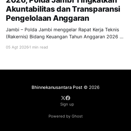
Akuntabilitas dan Transparansi
Pengelolaan Anggaran
Jambi – Polda Jambi menggelar Rapat Kerja Teknis
(Rakernis) Bidang Keuangan Tahun Anggaran 2026 di
Aula Lantai 3 Gedung Siginjai Mapolda Jambi, Rabu
05 Agt 2026
1 min read
(5/8/2026). Kegiatan mengusung tema "Transformasi
Tata Kelola Pengawasan Fasilitas Pembiayaan
Personel yang Transparan, Akuntabel dan
Berintegritas guna Mewujudkan Kesejahteraan
Personel." Rakernis dibuka langsung oleh
Bhinnekanusantara Post
© 2026
Sign up
Powered by Ghost