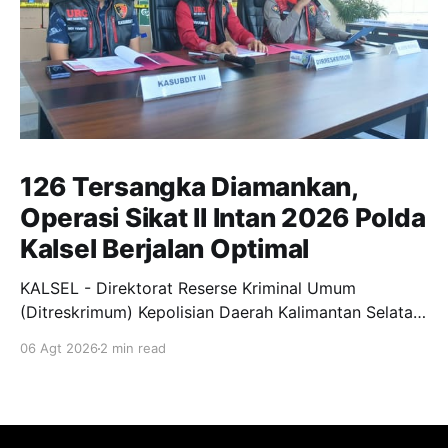
126 Tersangka Diamankan,
Operasi Sikat II Intan 2026 Polda
Kalsel Berjalan Optimal
KALSEL - Direktorat Reserse Kriminal Umum
(Ditreskrimum) Kepolisian Daerah Kalimantan Selatan
(Polda Kalsel) bersama Polres jajaran sukses
06 Agt 2026
2 min read
menggelar Operasi Kepolisian Kewilayahan "Sikat II
Intan 2026" dan pengungkapan tindak pidana 3C
(Curat, Curas, dan Curanmor) sebagaimana instruksi
Kapolda Kalsel Irjen Pol Dr. Rosyanto Yudha