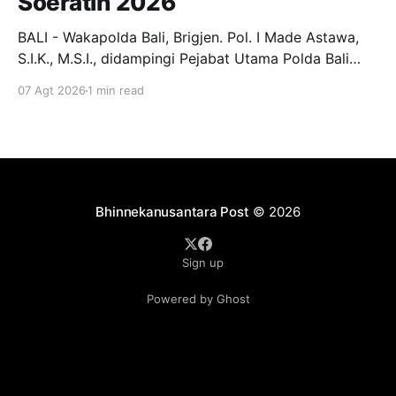
Soeratin 2026
BALI - Wakapolda Bali, Brigjen. Pol. I Made Astawa,
S.I.K., M.S.I., didampingi Pejabat Utama Polda Bali
melepas keberangkatan Tim Bhayangkara Bali FC
07 Agt 2026
1 min read
yang akan berlaga pada Turnamen Piala Soeratin U-
13, U-15, dan U-17 Tahun 2026. Pelepasan
berlangsung di Lobby Depan Mapolda Bali, Jumat (7/
Bhinnekanusantara Post
© 2026
Sign up
Powered by Ghost