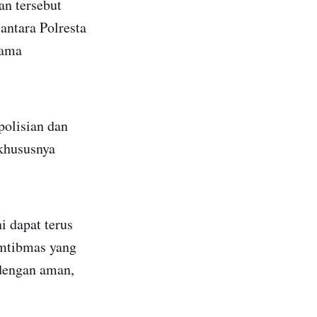
an tersebut
ntara Polresta
sama
polisian dan
khususnya
i dapat terus
amtibmas yang
dengan aman,