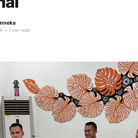
mal
inneka
26
•
1 min read