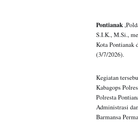
Pontianak
,Pold
S.I.K., M.Si., 
Kota Pontianak 
(3/7/2026).
Kegiatan terseb
Kabagops Polres
Polresta Pontia
Administrasi da
Barmansa Permai,