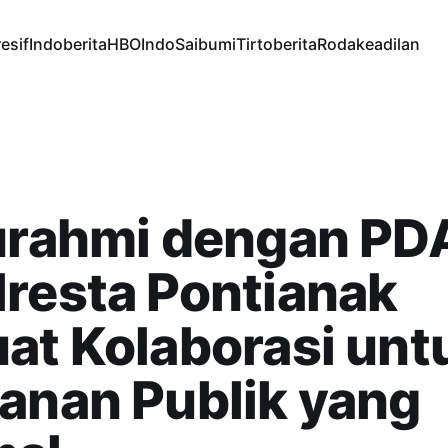
esif
Indoberita
HBOIndo
Saibumi
Tirtoberita
Rodakeadilan
turahmi dengan PD
resta Pontianak
at Kolaborasi unt
anan Publik yang