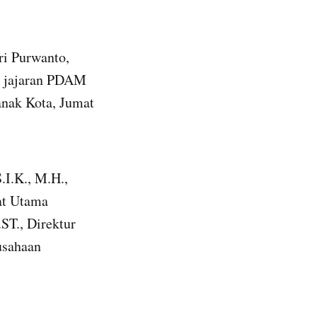
ri Purwanto,
ma jajaran PDAM
anak Kota, Jumat
.I.K., M.H.,
at Utama
ST., Direktur
usahaan