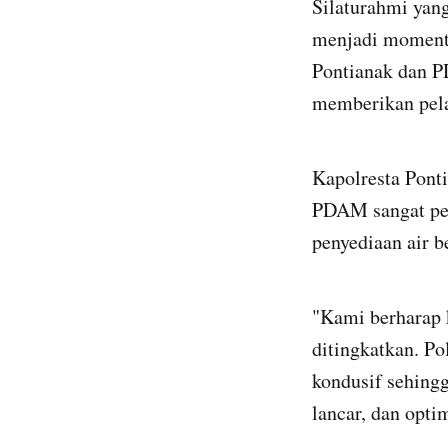
Silaturahmi yan
menjadi momentu
Pontianak dan P
memberikan pela
Kapolresta Pont
PDAM sangat pen
penyediaan air b
"Kami berharap k
ditingkatkan. Po
kondusif sehing
lancar, dan optim