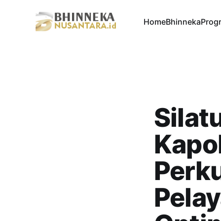
Home
Bhinneka
Progr
Sila
Kapol
Perku
Pelay