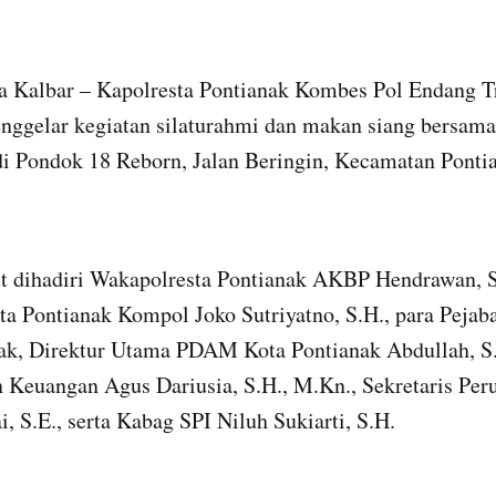
a Kalbar – Kapolresta Pontianak Kombes Pol Endang T
menggelar kegiatan silaturahmi dan makan siang bersa
di Pondok 18 Reborn, Jalan Beringin, Kecamatan Ponti
ut dihadiri Wakapolresta Pontianak AKBP Hendrawan, S
ta Pontianak Kompol Joko Sutriyatno, S.H., para Pejab
nak, Direktur Utama PDAM Kota Pontianak Abdullah, S.
n Keuangan Agus Dariusia, S.H., M.Kn., Sekretaris Per
 S.E., serta Kabag SPI Niluh Sukiarti, S.H.