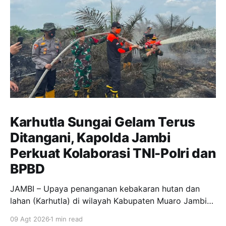
Karhutla Sungai Gelam Terus
Ditangani, Kapolda Jambi
Perkuat Kolaborasi TNI-Polri dan
BPBD
JAMBI – Upaya penanganan kebakaran hutan dan
lahan (Karhutla) di wilayah Kabupaten Muaro Jambi
terus dilakukan secara bersama-sama oleh personel
09 Agt 2026
1 min read
gabungan TNI-Polri, BPBD Provinsi Jambi dan BPBD