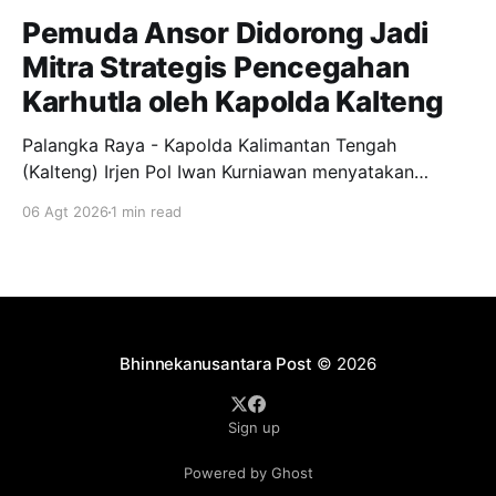
Pemuda Ansor Didorong Jadi
Mitra Strategis Pencegahan
Karhutla oleh Kapolda Kalteng
Palangka Raya - Kapolda Kalimantan Tengah
(Kalteng) Irjen Pol Iwan Kurniawan menyatakan
dukungan penuh kepada Gerakan Pemuda Ansor
06 Agt 2026
1 min read
menjadi garda terdepan dalam upaya pencegahan
dan penanggulangan kebakaran hutan dan lahan
(Karhutla) di wilayah Kalteng. Pernyataan itu
disampaikan Kapolda, usai menghadiri apel siaga
Karhutla yang diselenggarakan pimpinan wilayah GP
Ansor Kalteng di
Bhinnekanusantara Post
© 2026
Sign up
Powered by Ghost