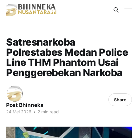
Satresnarkoba
Polrestabes Medan Police
Line THM Phantom Usai
Penggerebekan Narkoba
Share
Post Bhinneka
24 Mei 2026
•
2 min read