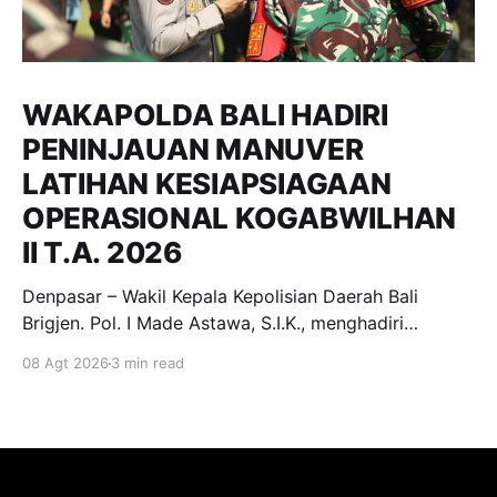
WAKAPOLDA BALI HADIRI
PENINJAUAN MANUVER
LATIHAN KESIAPSIAGAAN
OPERASIONAL KOGABWILHAN
II T.A. 2026
Denpasar – Wakil Kepala Kepolisian Daerah Bali
Brigjen. Pol. I Made Astawa, S.I.K., menghadiri
undangan peninjauan Manuver Latihan dalam rangka
08 Agt 2026
3 min read
Latihan Kesiapsiagaan Operasional (LKO)
Kogabwilhan II T.A. 2026 yang dilaksanakan di
kawasan Pantai Mertasari, Sanur, dan Lapangan Niti
Mandala Renon, Denpasar. Sabtu, (8/8/2026).
Kegiatan tersebut merupakan