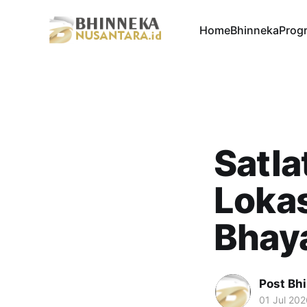
Home
Bhinneka
Progr
Satla
Lokas
Bhaya
Post Bh
01 Jul 202