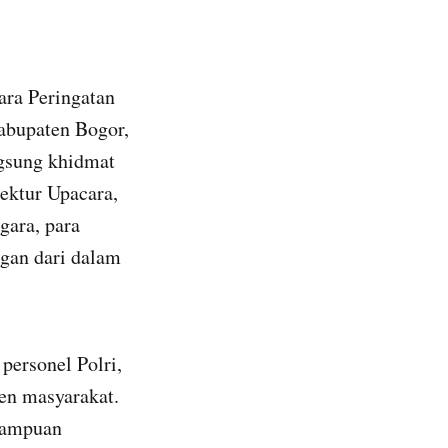
ara Peringatan
Kabupaten Bogor,
ngsung khidmat
ektur Upacara,
gara, para
ngan dari dalam
 personel Polri,
nen masyarakat.
emampuan