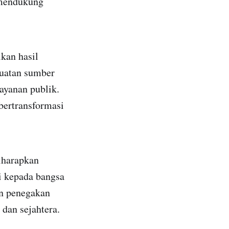
 mendukung
kan hasil
guatan sumber
ayanan publik.
bertransformasi
iharapkan
i kepada bangsa
an penegakan
dan sejahtera.