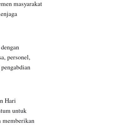
elemen masyarakat
menjaga
i dengan
a, personel,
n pengabdian
an Hari
ntum untuk
am memberikan