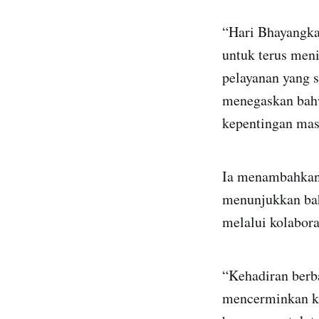
“Hari Bhayangka
untuk terus men
pelayanan yang s
menegaskan bahw
kepentingan masy
Ia menambahkan,
menunjukkan ba
melalui kolabora
“Kehadiran berb
mencerminkan ku