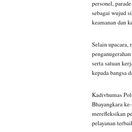
personel, parade
sebagai wujud s
keamanan dan ke
Selain upacara, 
penganugerahan 
serta satuan ker
kepada bangsa d
Kadivhumas Polri
Bhayangkara ke-
merefleksikan p
pelayanan terbai