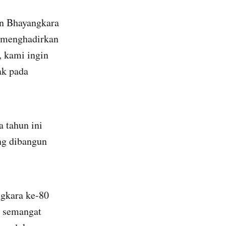
an Bhayangkara
n menghadirkan
, kami ingin
ak pada
 tahun ini
ng dibangun
gkara ke-80
i semangat