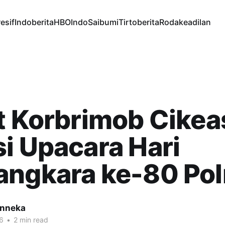
esif
Indoberita
HBOIndo
Saibumi
Tirtoberita
Rodakeadilan
t Korbrimob Cikea
i Upacara Hari
ngkara ke-80 Pol
inneka
6
•
2 min read