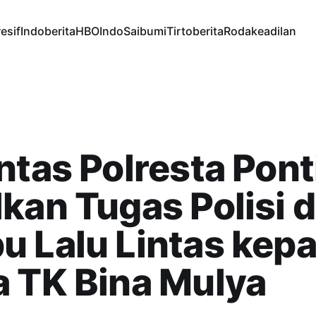
esif
Indoberita
HBOIndo
Saibumi
Tirtoberita
Rodakeadilan
ntas Polresta Pon
kan Tugas Polisi 
 Lalu Lintas kep
 TK Bina Mulya