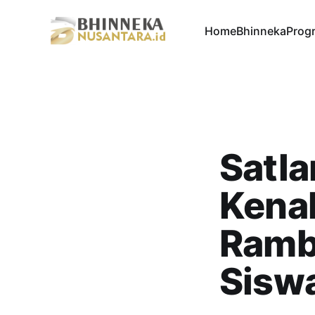
Home
Bhinneka
Progr
Satla
Kenal
Rambu
Siswa