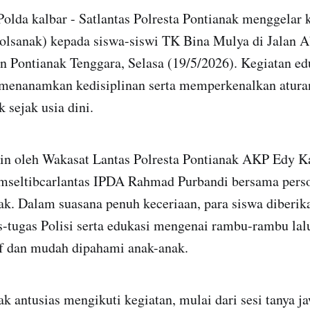
 Polda kalbar - Satlantas Polresta Pontianak menggelar 
olsanak) kepada siswa-siswi TK Bina Mulya di Jalan
 Pontianak Tenggara, Selasa (19/5/2026). Kegiatan edu
 menanamkan kedisiplinan serta memperkenalkan aturan 
 sejak usia dini.
in oleh Wakasat Lantas Polresta Pontianak AKP Edy K
amseltibcarlantas IPDA Rahmad Purbandi bersama pers
ak. Dalam suasana penuh keceriaan, para siswa diberik
-tugas Polisi serta edukasi mengenai rambu-rambu lalu
if dan mudah dipahami anak-anak.
 antusias mengikuti kegiatan, mulai dari sesi tanya j