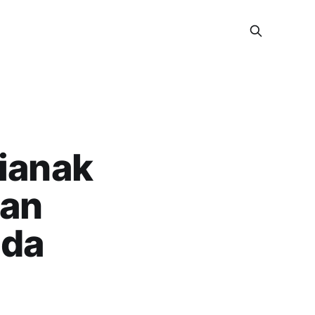
tianak
dan
ada