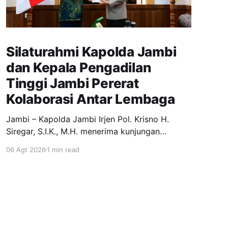
Silaturahmi Kapolda Jambi
dan Kepala Pengadilan
Tinggi Jambi Pererat
Kolaborasi Antar Lembaga
Jambi – Kapolda Jambi Irjen Pol. Krisno H.
Siregar, S.I.K., M.H. menerima kunjungan
silaturahmi Kepala Pengadilan Tinggi Jambi, Dr.
06 Agt 2026
1 min read
Marsudin Nainggolan, S.H., M.H., di Ruang Kerja
Kapolda Jambi, Kamis (6/8/2026). Kegiatan
tersebut merupakan silaturahmi sekaligus
perkenalan Kepala Pengadilan Tinggi Jambi
yang baru bertugas di