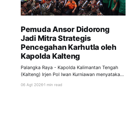
Pemuda Ansor Didorong
Jadi Mitra Strategis
Pencegahan Karhutla oleh
Kapolda Kalteng
Palangka Raya - Kapolda Kalimantan Tengah
(Kalteng) Irjen Pol Iwan Kurniawan menyatakan
dukungan penuh kepada Gerakan Pemuda
06 Agt 2026
1 min read
Ansor menjadi garda terdepan dalam upaya
pencegahan dan penanggulangan kebakaran
hutan dan lahan (Karhutla) di wilayah Kalteng.
Pernyataan itu disampaikan Kapolda, usai
menghadiri apel siaga Karhutla yang
diselenggarakan pimpinan wilayah GP Ansor