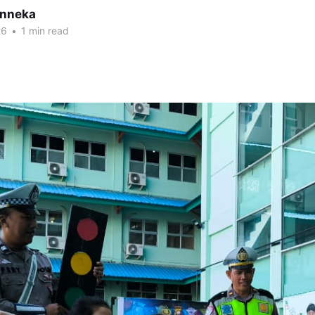
inneka
26
•
1 min read