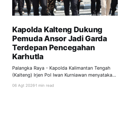
Kapolda Kalteng Dukung
Pemuda Ansor Jadi Garda
Terdepan Pencegahan
Karhutla
Palangka Raya - Kapolda Kalimantan Tengah
(Kalteng) Irjen Pol Iwan Kurniawan menyatakan
dukungan penuh kepada Gerakan Pemuda
06 Agt 2026
1 min read
Ansor menjadi garda terdepan dalam upaya
pencegahan dan penanggulangan kebakaran
hutan dan lahan (Karhutla) di wilayah Kalteng.
Pernyataan itu disampaikan Kapolda, usai
menghadiri apel siaga Karhutla yang
diselenggarakan pimpinan wilayah GP Ansor