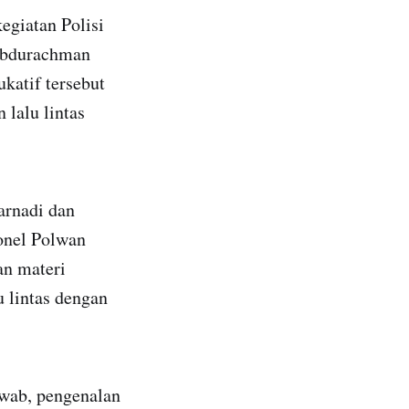
kegiatan Polisi
 Abdurachman
katif tersebut
lalu lintas
arnadi dan
onel Polwan
an materi
 lintas dengan
awab, pengenalan