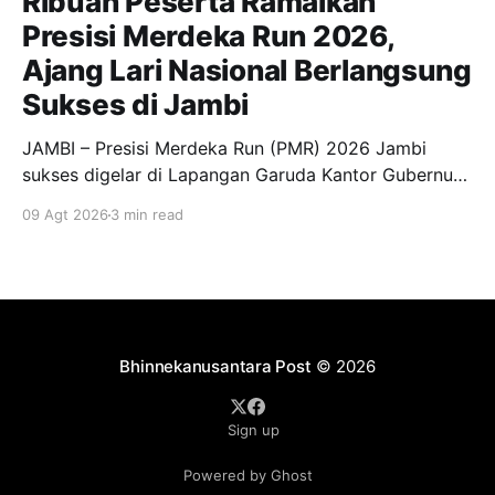
Ribuan Peserta Ramaikan
Presisi Merdeka Run 2026,
Ajang Lari Nasional Berlangsung
Sukses di Jambi
JAMBI – Presisi Merdeka Run (PMR) 2026 Jambi
sukses digelar di Lapangan Garuda Kantor Gubernur
Jambi, Minggu (9/8/2026). Event olahraga berskala
09 Agt 2026
3 min read
nasional tersebut berlangsung meriah dan diikuti
sekitar 12.000 peserta serta pengunjung dari
berbagai daerah. Kegiatan tersebut turut dihadiri
Gubernur Jambi Dr. H. Al Haris, S.Sos., M.
Bhinnekanusantara Post
© 2026
Sign up
Powered by Ghost