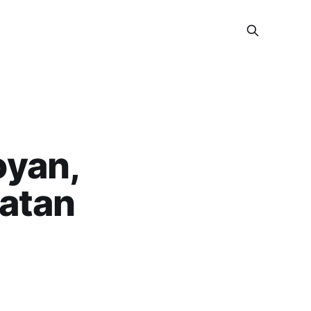
oyan,
latan