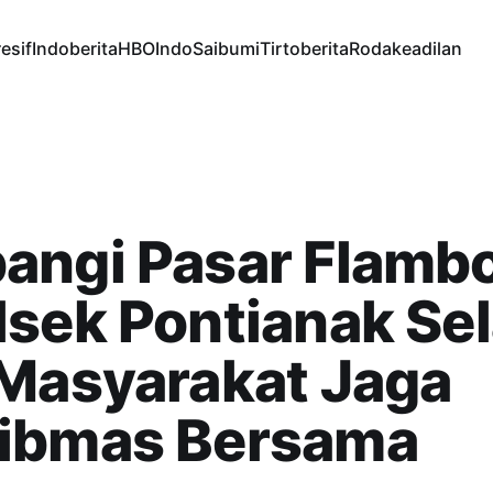
esif
Indoberita
HBOIndo
Saibumi
Tirtoberita
Rodakeadilan
angi Pasar Flamb
sek Pontianak Se
 Masyarakat Jaga
ibmas Bersama