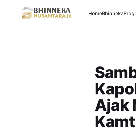
Home
Bhinneka
Progr
Samb
Kapol
Ajak
Kamt