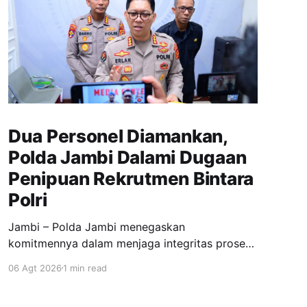
Dua Personel Diamankan,
Polda Jambi Dalami Dugaan
Penipuan Rekrutmen Bintara
Polri
Jambi – Polda Jambi menegaskan
komitmennya dalam menjaga integritas proses
penerimaan anggota Polri dengan menindak
06 Agt 2026
1 min read
tegas dugaan kasus penipuan rekrutmen
Bintara Polri Tahun Anggaran 2026 yang diduga