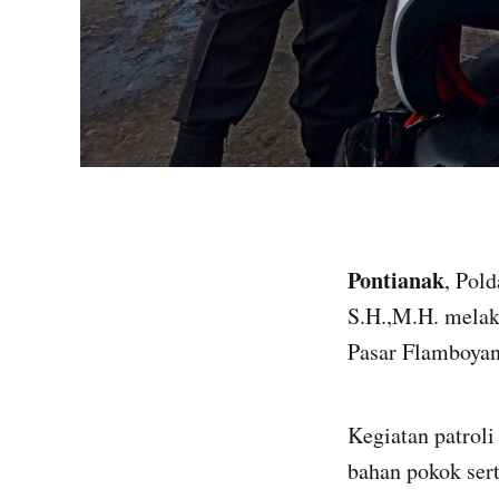
Pontianak
, Pol
S.H.,M.H. melak
Pasar Flamboyan
Kegiatan patrol
bahan pokok ser