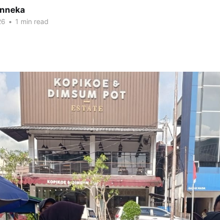
inneka
26
•
1 min read