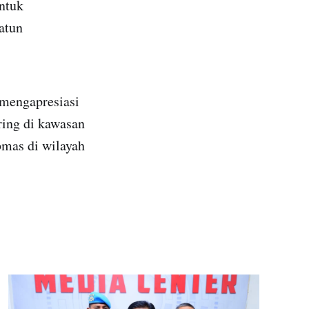
untuk
atun
 mengapresiasi
ring di kawasan
bmas di wilayah