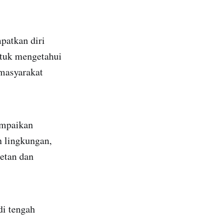
patkan diri
ntuk mengetahui
masyarakat
ampaikan
 lingkungan,
etan dan
di tengah