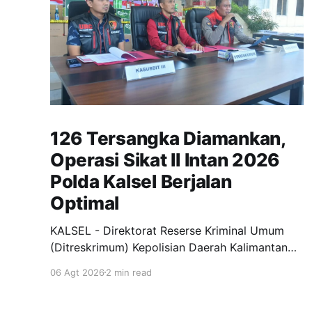
126 Tersangka Diamankan,
Operasi Sikat II Intan 2026
Polda Kalsel Berjalan
Optimal
KALSEL - Direktorat Reserse Kriminal Umum
(Ditreskrimum) Kepolisian Daerah Kalimantan
Selatan (Polda Kalsel) bersama Polres jajaran
06 Agt 2026
2 min read
sukses menggelar Operasi Kepolisian
Kewilayahan "Sikat II Intan 2026" dan