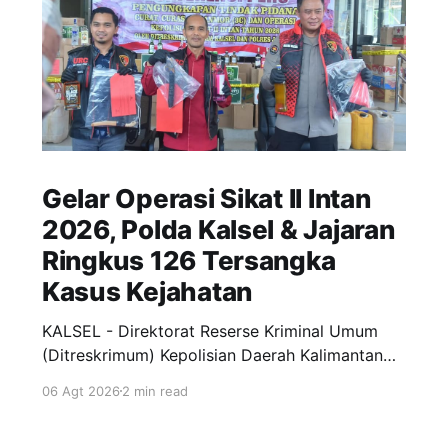
Gelar Operasi Sikat II Intan
2026, Polda Kalsel & Jajaran
Ringkus 126 Tersangka
Kasus Kejahatan
KALSEL - Direktorat Reserse Kriminal Umum
(Ditreskrimum) Kepolisian Daerah Kalimantan
Selatan (Polda Kalsel) bersama Polres jajaran
06 Agt 2026
2 min read
sukses menggelar Operasi Kepolisian
Kewilayahan "Sikat II Intan 2026" dan