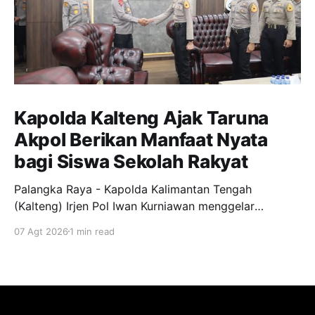
Kapolda Kalteng Ajak Taruna
Akpol Berikan Manfaat Nyata
bagi Siswa Sekolah Rakyat
Palangka Raya - Kapolda Kalimantan Tengah
(Kalteng) Irjen Pol Iwan Kurniawan menggelar
silaturahmi bersama para Taruna Akademi Kepolisian
07 Agt 2026
1 min read
tingkat IV bertempat di ruang kerjanya, Jumat
(7/8/2026). Kegiatan ini menjadi ajang penyamaan
visi dalam mendukung program pendidikan bagi
anak-anak di Sekolah Rakyat. Dalam kesempatannya,
Kapolda Kalteng menekankan pentingnya peran