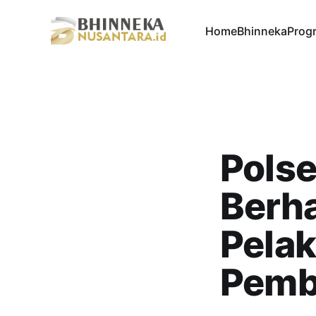
Home
Bhinneka
Progr
Polse
Berh
Pela
Pemb