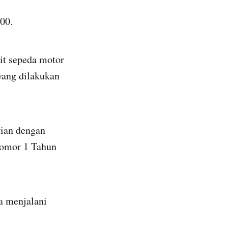
00.
it sepeda motor
yang dilakukan
rian dengan
omor 1 Tahun
a menjalani