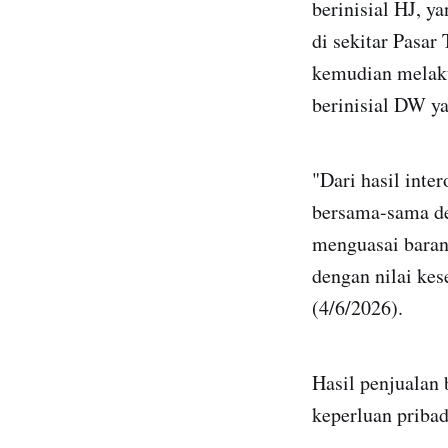
berinisial HJ, y
di sekitar Pasar
kemudian melak
berinisial DW ya
"Dari hasil inte
bersama-sama de
menguasai barang
dengan nilai ke
(4/6/2026).
Hasil penjualan
keperluan pribad