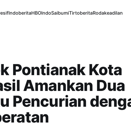
esif
Indoberita
HBOIndo
Saibumi
Tirtoberita
Rodakeadilan
k Pontianak Kota
asil Amankan Dua
ku Pencurian deng
eratan