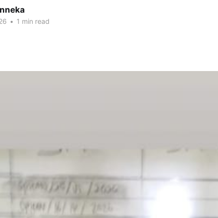
inneka
26
•
1 min read