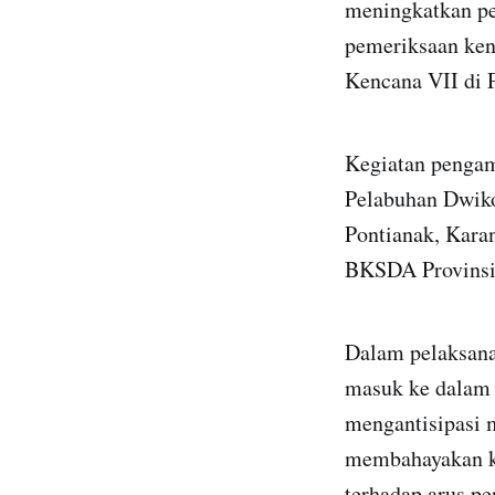
meningkatkan pe
pemeriksaan ken
Kencana VII di 
Kegiatan pengam
Pelabuhan Dwiko
Pontianak, Karan
BKSDA Provinsi
Dalam pelaksana
masuk ke dalam 
mengantisipasi 
membahayakan ke
terhadap arus pe