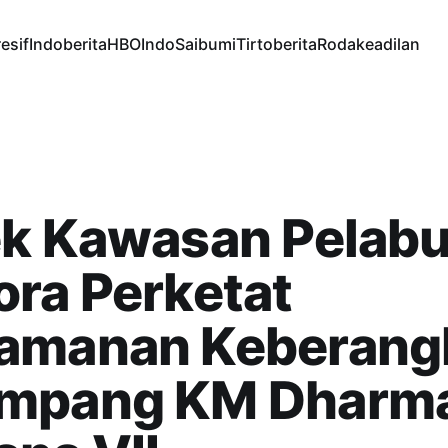
esif
Indoberita
HBOIndo
Saibumi
Tirtoberita
Rodakeadilan
ek Kawasan Pelab
ra Perketat
amanan Keberang
mpang KM Dharm