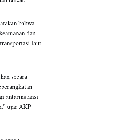
gatakan bahwa
i keamanan dan
transportasi laut
kan secara
eberangkatan
gi antarinstansi
n,” ujar AKP
da aspek