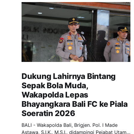
Dukung Lahirnya Bintang
Sepak Bola Muda,
Wakapolda Lepas
Bhayangkara Bali FC ke Piala
Soeratin 2026
BALI - Wakapolda Bali, Brigjen. Pol. I Made
Astawa, S.I.K., M.S.I., didampingi Pejabat Utama