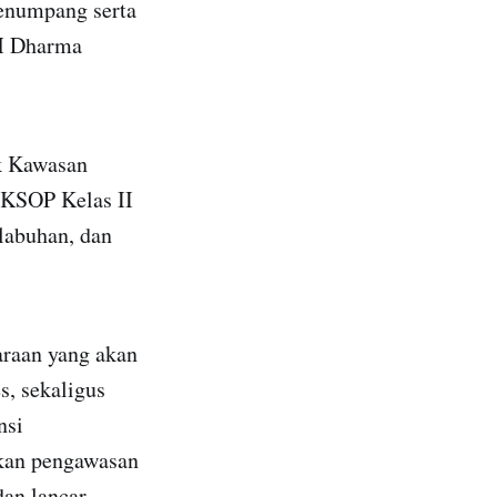
enumpang serta
KM Dharma
ek Kawasan
 KSOP Kelas II
labuhan, dan
araan yang akan
, sekaligus
nsi
ukan pengawasan
an lancar.