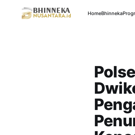
Home
Bhinneka
Progr
Pols
Dwiko
Peng
Penu