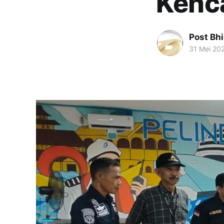
Kenca
Post Bh
31 Mei 20