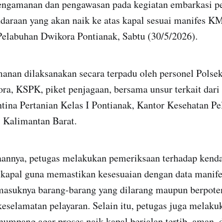
ngamanan dan pengawasan pada kegiatan embarkasi p
daraan yang akan naik ke atas kapal sesuai manifes 
Pelabuhan Dwikora Pontianak, Sabtu (30/5/2026).
anan dilaksanakan secara terpadu oleh personel Pols
ra, KSPK, piket penjagaan, bersama unsur terkait dari
tina Pertanian Kelas I Pontianak, Kantor Kesehatan Pe
 Kalimantan Barat.
annya, petugas melakukan pemeriksaan terhadap kend
kapal guna memastikan kesesuaian dengan data manifes
masuknya barang-barang yang dilarang maupun berpote
selamatan pelayaran. Selain itu, petugas juga melak
numpang agar proses naik kapal berjalan tertib, aman, d