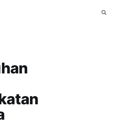
uhan
katan
a