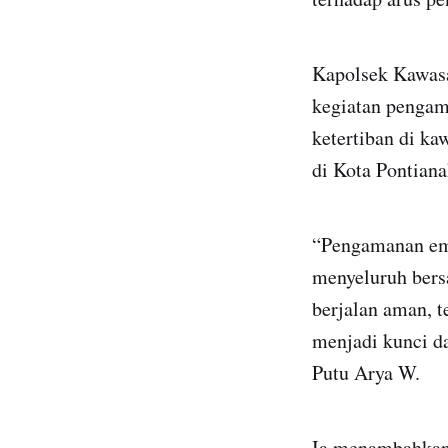
Kapolsek Kawasa
kegiatan pengam
ketertiban di ka
di Kota Pontiana
“Pengamanan em
menyeluruh bers
berjalan aman, t
menjadi kunci d
Putu Arya W.
Ia menambahkan,