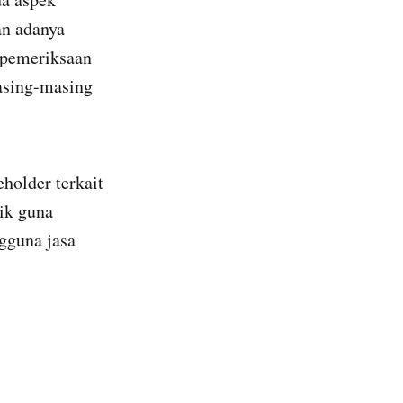
an adanya
 pemeriksaan
asing-masing
holder terkait
ik guna
gguna jasa