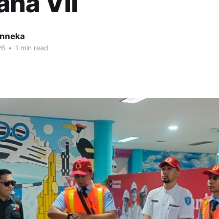
na VII
inneka
26
•
1 min read