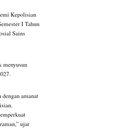
demi Kepolisian
Semester I Tahun
osial Sains
uk menyusun
2027.
an dengan amanat
sian.
 memperkuat
zaman,” ujar