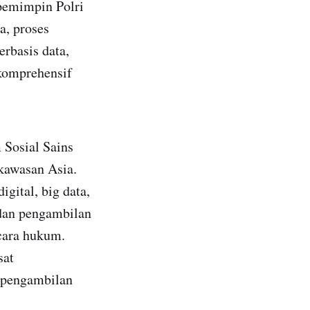
 pemimpin Polri
a, proses
rbasis data,
 komprehensif
Sosial Sains
 kawasan Asia.
gital, big data,
 dan pengambilan
cara hukum.
sat
a pengambilan