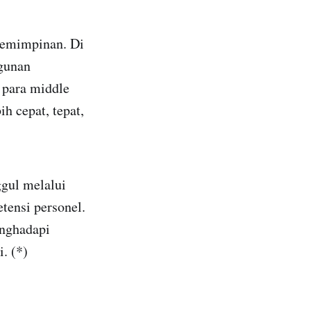
epemimpinan. Di
gunan
 para middle
 cepat, tepat,
gul melalui
tensi personel.
enghadapi
. (*)