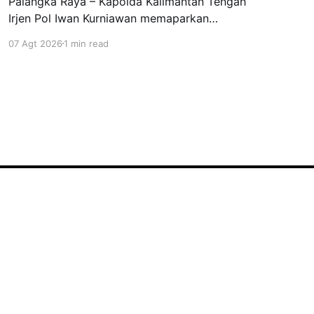
Palangka Raya – Kapolda Kalimantan Tengah
Irjen Pol Iwan Kurniawan memaparkan
perkembangan penanganan kebakaran hutan
07 Agt 2026
1 min read
dan lahan (karhutla) di Kalimantan Tengah
sekaligus mengajak pemerintah desa
memperkuat langkah pencegahan. Hal tersebut
disampaikan Kapolda dalam kegiatan yang
digelar di GOR Indoor Serbaguna, Jalan Tjilik
Riwut Km 5, Palangka Raya, Kamis (6/8/2026)
Powered by Ghost