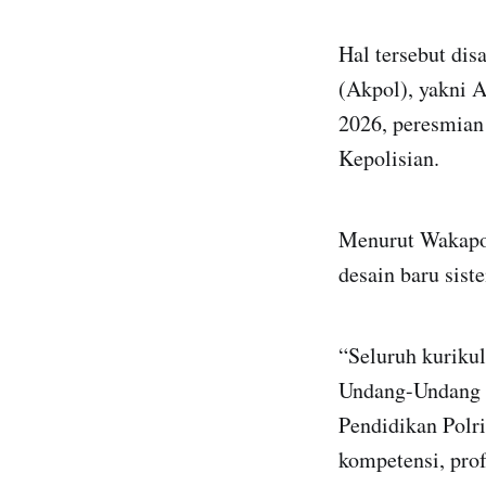
Hal tersebut dis
(Akpol), yakni A
2026, peresmian
Kepolisian.
Menurut Wakapo
desain baru sist
“Seluruh kuriku
Undang-Undang N
Pendidikan Polr
kompetensi, pro