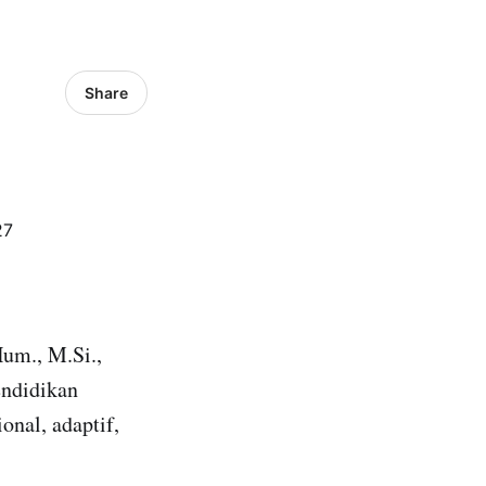
Share
Hum., M.Si.,
endidikan
nal, adaptif,