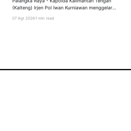
Palangka Raya - Kapolda Kalimantan Tengah
(Kalteng) Irjen Pol Iwan Kurniawan menggelar
silaturahmi bersama para Taruna Akademi
07 Agt 2026
1 min read
Kepolisian tingkat IV bertempat di ruang
kerjanya, Jumat (7/8/2026). Kegiatan ini
menjadi ajang penyamaan visi dalam
mendukung program pendidikan bagi anak-
anak di Sekolah Rakyat. Dalam kesempatannya,
Kapolda Kalteng menekankan pentingnya peran
Sign up