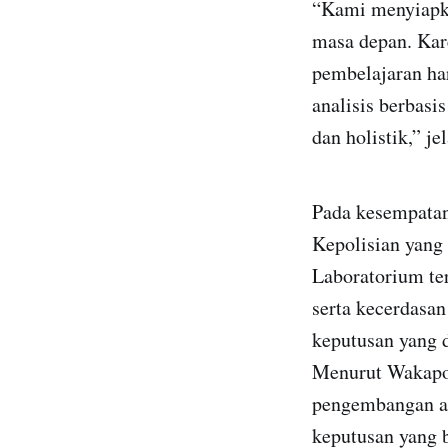
“Kami menyiapkan
masa depan. Kar
pembelajaran har
analisis berbasi
dan holistik,” je
Pada kesempatan
Kepolisian yang 
Laboratorium te
serta kecerdasa
keputusan yang 
Menurut Wakapol
pengembangan an
keputusan yang b