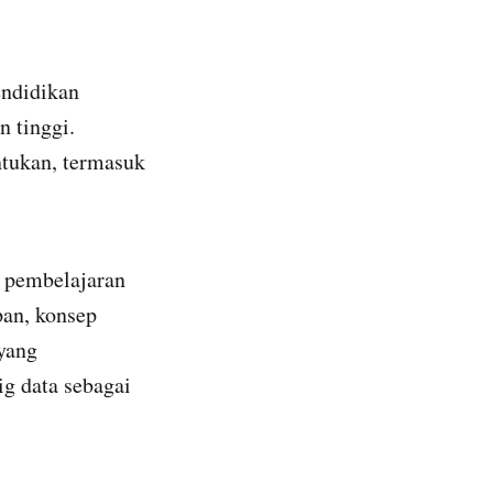
endidikan
 tinggi.
ntukan, termasuk
i pembelajaran
pan, konsep
 yang
ig data sebagai