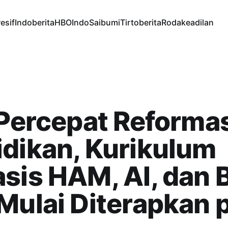
esif
Indoberita
HBOIndo
Saibumi
Tirtoberita
Rodakeadilan
 Percepat Reforma
dikan, Kurikulum
sis HAM, AI, dan 
Mulai Diterapkan 