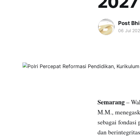
2027
Post Bh
06 Jul 20
Semarang
– Wak
M.M., menegaska
sebagai fondasi
dan berintegritas