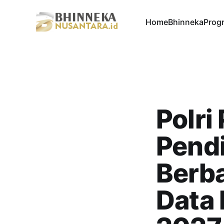
Home
Bhinneka
Progr
Polri
Pendi
Berba
Data 