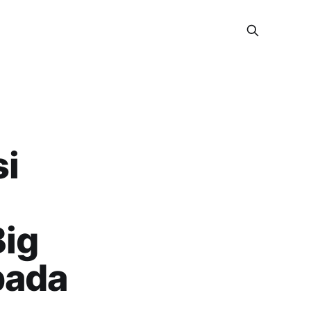
si
Big
pada