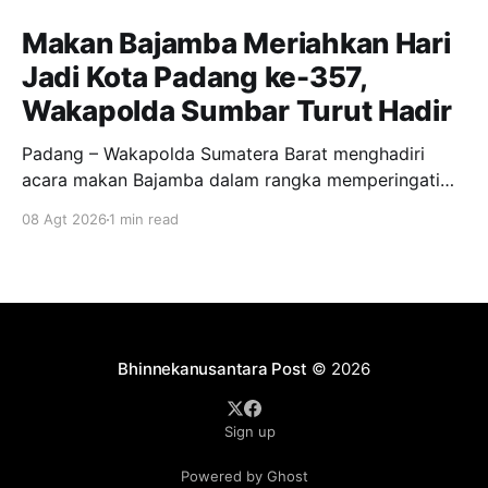
Makan Bajamba Meriahkan Hari
Jadi Kota Padang ke-357,
Wakapolda Sumbar Turut Hadir
Padang – Wakapolda Sumatera Barat menghadiri
acara makan Bajamba dalam rangka memperingati
Hari Jadi Kota Padang ke-357. Kegiatan tersebut
08 Agt 2026
1 min read
berlangsung sebagai bagian dari rangkaian perayaan
hari jadi sekaligus menjadi momentum mempererat
silaturahmi. Makan Bajamba merupakan salah satu
tradisi masyarakat Minangkabau yang sarat dengan
nilai kebersamaan dan gotong royong. Tradisi
tersebut
Bhinnekanusantara Post
© 2026
Sign up
Powered by Ghost