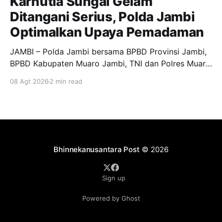
Karhutla Sungai Gelam
Ditangani Serius, Polda Jambi
Optimalkan Upaya Pemadaman
JAMBI – Polda Jambi bersama BPBD Provinsi Jambi,
BPBD Kabupaten Muaro Jambi, TNI dan Polres Muaro
Jambi melakukan pengecekan langsung upaya
08 Agt 2026
2 min read
pemadaman kebakaran hutan dan lahan (Karhutla) di
RT 25 Desa Sungai Gelam, Kecamatan Sungai Gelam,
Kabupaten Muaro Jambi, Sabtu (8/8/2026).
Pengecekan tersebut dilakukan sebagai bentuk
respons cepat sekaligus
Bhinnekanusantara Post
© 2026
Sign up
Powered by Ghost