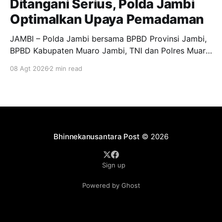
Ditangani Serius, Polda Jambi
Optimalkan Upaya Pemadaman
JAMBI – Polda Jambi bersama BPBD Provinsi Jambi,
BPBD Kabupaten Muaro Jambi, TNI dan Polres Muaro
Jambi melakukan pengecekan langsung upaya
08 Agt 2026
2 min read
pemadaman kebakaran hutan dan lahan (Karhutla) di
RT 25 Desa Sungai Gelam, Kecamatan Sungai Gelam,
Kabupaten Muaro Jambi, Sabtu (8/8/2026).
Pengecekan tersebut dilakukan sebagai bentuk
respons cepat sekaligus
Bhinnekanusantara Post
© 2026
Sign up
Powered by Ghost