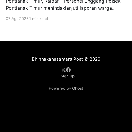
Pontianak Timur, Kalbar – Personel Enggang Polsek
Pontianak Timur menindaklanjuti laporan warga
terkait aktivitas permainan layang-layang di kawasan
07 Agt 2026
1 min read
Kompleks Darussalam Permai, Pontianak Timur.
Setibanya di lokasi, personel memberikan imbauan
dan teguran kepada para pemain layang-layang agar
menghentikan aktivitas tersebut demi menjaga
keamanan, ketertiban, serta keselamatan masyarakat
sekitar. Petugas kemudian
Bhinnekanusantara Post
© 2026
Sign up
Powered by Ghost