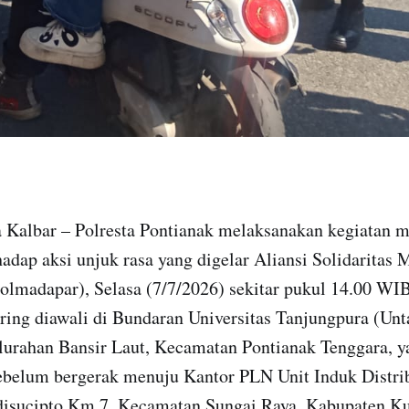
a Kalbar – Polresta Pontianak melaksanakan kegiatan m
dap aksi unjuk rasa yang digelar Aliansi Solidaritas 
olmadapar), Selasa (7/7/2026) sekitar pukul 14.00 WIB
ing diawali di Bundaran Universitas Tanjungpura (Unta
urahan Bansir Laut, Kecamatan Pontianak Tenggara, ya
belum bergerak menuju Kantor PLN Unit Induk Distri
Adisucipto Km 7, Kecamatan Sungai Raya, Kabupaten K