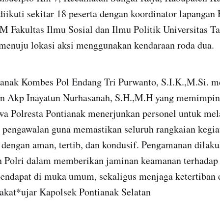
diikuti sekitar 18 peserta dengan koordinator lapangan 
 Fakultas Ilmu Sosial dan Ilmu Politik Universitas T
menuju lokasi aksi menggunakan kendaraan roda dua.
ianak Kombes Pol Endang Tri Purwanto, S.I.K.,M.Si. m
tan Akp Inayatun Nurhasanah, S.H.,M.H yang memimpi
a Polresta Pontianak menerjunkan personel untuk me
pengawalan guna memastikan seluruh rangkaian kegi
n dengan aman, tertib, dan kondusif. Pengamanan dilak
n Polri dalam memberikan jaminan keamanan terhadap
ndapat di muka umum, sekaligus menjaga ketertiban 
rakat*ujar Kapolsek Pontianak Selatan