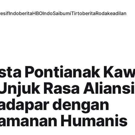
esif
Indoberita
HBOIndo
Saibumi
Tirtoberita
Rodakeadilan
sta Pontianak Kaw
Unjuk Rasa Aliansi
adapar dengan
amanan Humanis