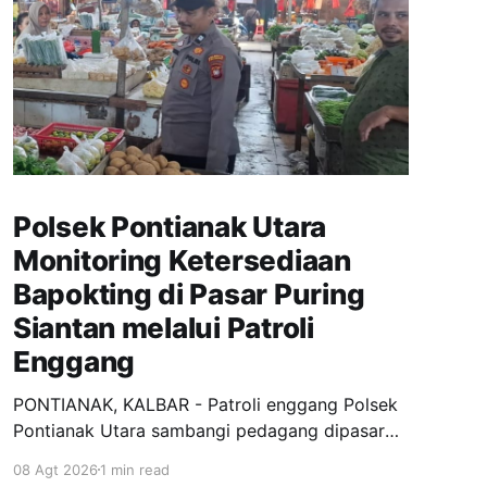
Polsek Pontianak Utara
Monitoring Ketersediaan
Bapokting di Pasar Puring
Siantan melalui Patroli
Enggang
PONTIANAK, KALBAR - Patroli enggang Polsek
Pontianak Utara sambangi pedagang dipasar
puring siantan untuk monitoring ketersediaan
08 Agt 2026
1 min read
Bahan pokok penting (Bapokting) dan situasi