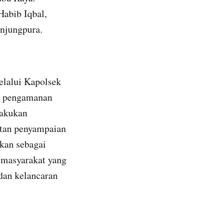
Habib Iqbal,
anjungpura.
elalui Kapolsek
n pengamanan
lakukan
atan penyampaian
ukan sebagai
 masyarakat yang
dan kelancaran