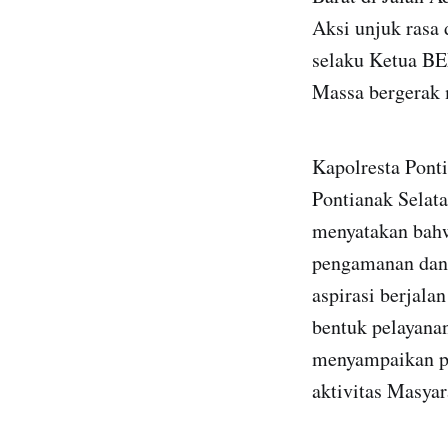
Aksi unjuk rasa 
selaku Ketua BEM
Massa bergerak 
Kapolresta Pont
Pontianak Sela
menyatakan bahw
pengamanan dan 
aspirasi berjala
bentuk pelayana
menyampaikan pe
aktivitas Masya