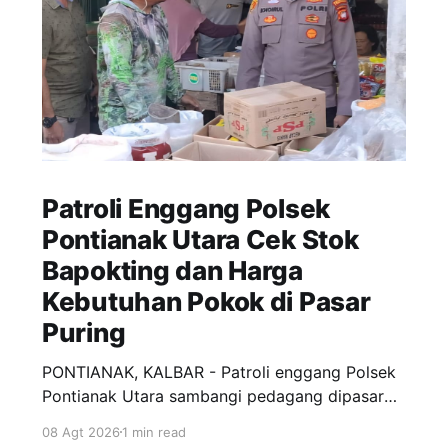
Patroli Enggang Polsek
Pontianak Utara Cek Stok
Bapokting dan Harga
Kebutuhan Pokok di Pasar
Puring
PONTIANAK, KALBAR - Patroli enggang Polsek
Pontianak Utara sambangi pedagang dipasar
puring siantan untuk monitoring ketersediaan
08 Agt 2026
1 min read
Bahan pokok penting (Bapokting) dan situasi