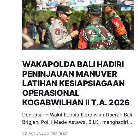
WAKAPOLDA BALI HADIRI
PENINJAUAN MANUVER
LATIHAN KESIAPSIAGAAN
OPERASIONAL
KOGABWILHAN II T.A. 2026
Denpasar – Wakil Kepala Kepolisian Daerah Bali
Brigjen. Pol. I Made Astawa, S.I.K., menghadiri
undangan peninjauan Manuver Latihan dalam
08 Agt 2026
3 min read
rangka Latihan Kesiapsiagaan Operasional