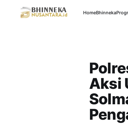
Home
Bhinneka
Progr
Polre
Aksi 
Solm
Peng