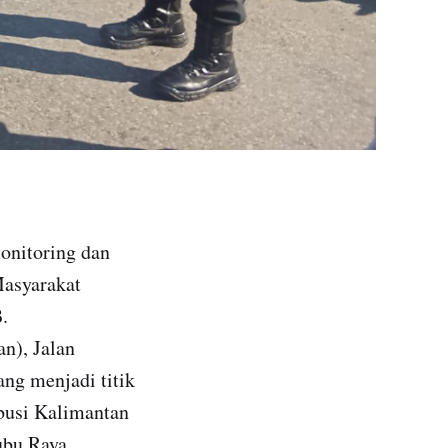
onitoring dan
Masyarakat
.
n), Jalan
ng menjadi titik
busi Kalimantan
ubu Raya.