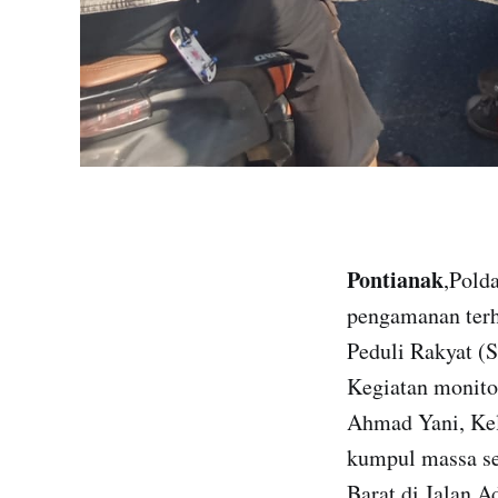
Pontianak
,Pold
pengamanan terha
Peduli Rakyat (S
Kegiatan monitor
Ahmad Yani, Kel
kumpul massa se
Barat di Jalan 