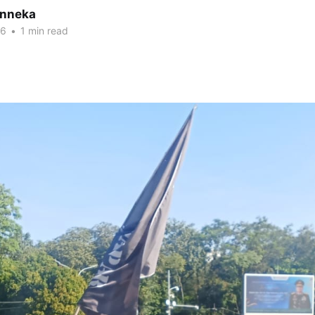
inneka
26
•
1 min read