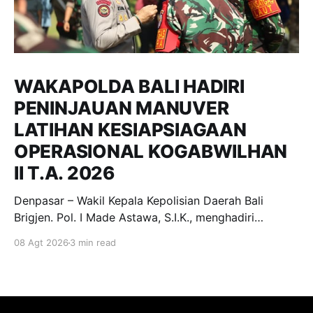
WAKAPOLDA BALI HADIRI
PENINJAUAN MANUVER
LATIHAN KESIAPSIAGAAN
OPERASIONAL KOGABWILHAN
II T.A. 2026
Denpasar – Wakil Kepala Kepolisian Daerah Bali
Brigjen. Pol. I Made Astawa, S.I.K., menghadiri
undangan peninjauan Manuver Latihan dalam rangka
08 Agt 2026
3 min read
Latihan Kesiapsiagaan Operasional (LKO)
Kogabwilhan II T.A. 2026 yang dilaksanakan di
kawasan Pantai Mertasari, Sanur, dan Lapangan Niti
Mandala Renon, Denpasar. Sabtu, (8/8/2026).