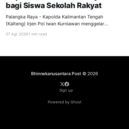
bagi Siswa Sekolah Rakyat
Palangka Raya - Kapolda Kalimantan Tengah
(Kalteng) Irjen Pol Iwan Kurniawan menggelar
silaturahmi bersama para Taruna Akademi Kepolisian
07 Agt 2026
1 min read
tingkat IV bertempat di ruang kerjanya, Jumat
(7/8/2026). Kegiatan ini menjadi ajang penyamaan
visi dalam mendukung program pendidikan bagi
anak-anak di Sekolah Rakyat. Dalam kesempatannya,
Kapolda Kalteng menekankan pentingnya peran
Bhinnekanusantara Post
© 2026
Sign up
Powered by Ghost