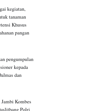
ai kegiatan,
untuk tanaman
etensi Khusus
tahanan pangan
ukan pengumpulan
esioner kepada
Dalmas dan
da Jambi Kombes
uslitbang Polri