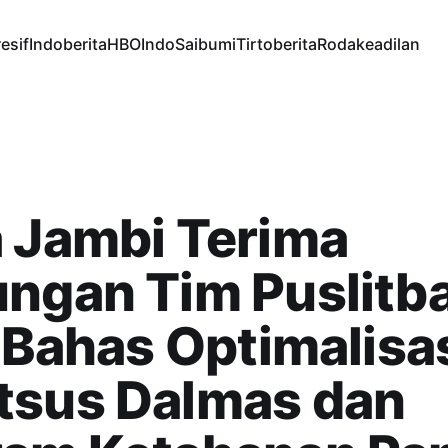
esif
Indoberita
HBOIndo
Saibumi
Tirtoberita
Rodakeadilan
 Jambi Terima
ungan Tim Puslitb
, Bahas Optimalisa
tsus Dalmas dan