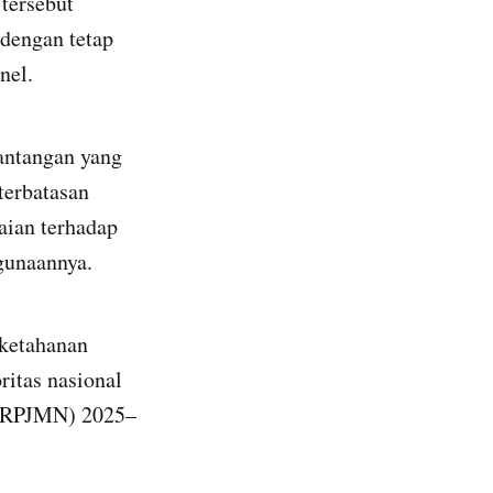
tersebut
dengan tetap
nel.
tantangan yang
terbatasan
aian terhadap
gunaannya.
 ketahanan
ritas nasional
(RPJMN) 2025–