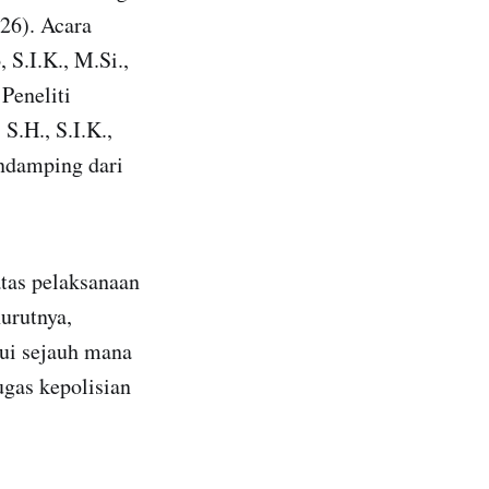
26). Acara
S.I.K., M.Si.,
Peneliti
S.H., S.I.K.,
endamping dari
tas pelaksanaan
urutnya,
hui sejauh mana
ugas kepolisian