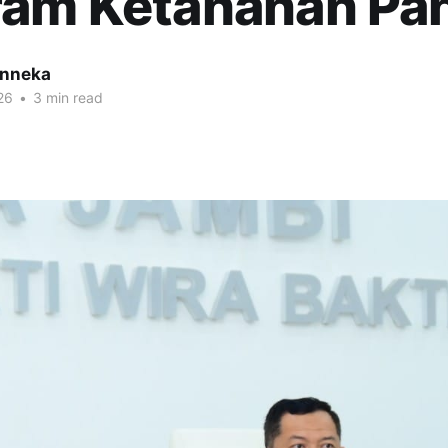
ram Ketahanan Pa
inneka
26
•
3 min read