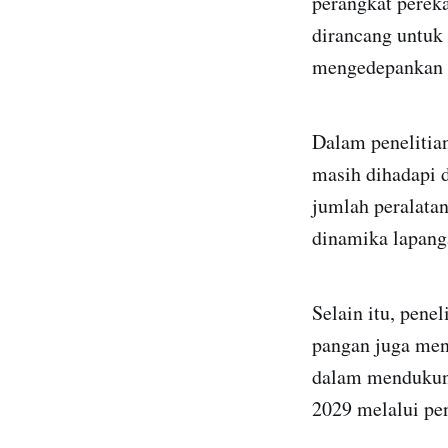
perangkat perek
dirancang untuk
mengedepankan p
Dalam penelitian
masih dihadapi 
jumlah peralata
dinamika lapang
Selain itu, pen
pangan juga menj
dalam mendukun
2029 melalui pen