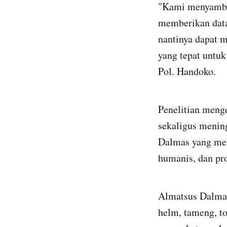
"Kami menyambut 
memberikan data 
nantinya dapat 
yang tepat untu
Pol. Handoko.
Penelitian meng
sekaligus menin
Dalmas yang men
humanis, dan pr
Almatsus Dalmas
helm, tameng, to