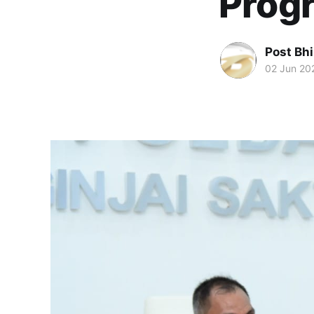
Prog
Post Bh
02 Jun 20