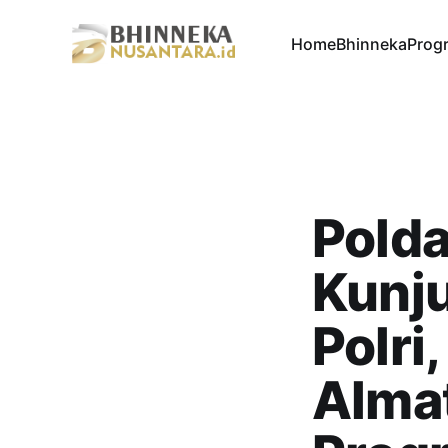
Home
Bhinneka
Progr
Polda
Kunj
Polri
Alma