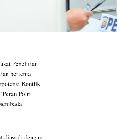
sat Penelitian
tian bertema
potensi Konflik
“Peran Polri
asembada
ut diawali dengan