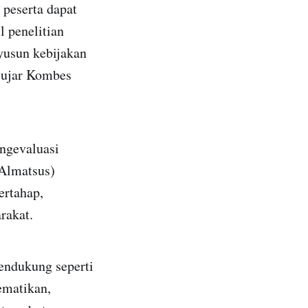
 peserta dapat
l penelitian
yusun kebijakan
" ujar Kombes
ngevaluasi
(Almatsus)
ertahap,
rakat.
endukung seperti
ematikan,