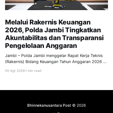
Melalui Rakernis Keuangan
2026, Polda Jambi Tingkatkan
Akuntabilitas dan Transparansi
Pengelolaan Anggaran
Jambi – Polda Jambi menggelar Rapat Kerja Teknis
(Rakernis) Bidang Keuangan Tahun Anggaran 2026 di
Aula Lantai 3 Gedung Siginjai Mapolda Jambi, Rabu
05 Agt 2026
1 min read
(5/8/2026). Kegiatan mengusung tema "Transformasi
Tata Kelola Pengawasan Fasilitas Pembiayaan
Personel yang Transparan, Akuntabel dan
Berintegritas guna Mewujudkan Kesejahteraan
Personel." Rakernis dibuka langsung oleh
Bhinnekanusantara Post
© 2026