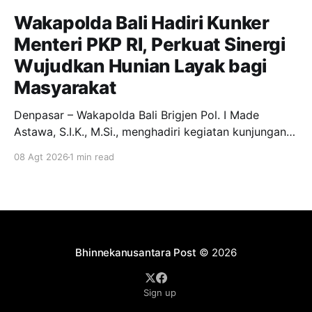
Wakapolda Bali Hadiri Kunker
Menteri PKP RI, Perkuat Sinergi
Wujudkan Hunian Layak bagi
Masyarakat
Denpasar – Wakapolda Bali Brigjen Pol. I Made
Astawa, S.I.K., M.Si., menghadiri kegiatan kunjungan
kerja Menteri Perumahan dan Kawasan Permukiman
08 Agt 2026
1 min read
(PKP) Republik Indonesia ke Provinsi Bali yang
berlangsung di Gedung Wanita Nari Graha, Jalan Cut
Nyak Dien No. 3, Panjer, Denpasar Selatan, Kota
Denpasar. Sabtu, (8/8/2026)
Bhinnekanusantara Post
© 2026
Sign up