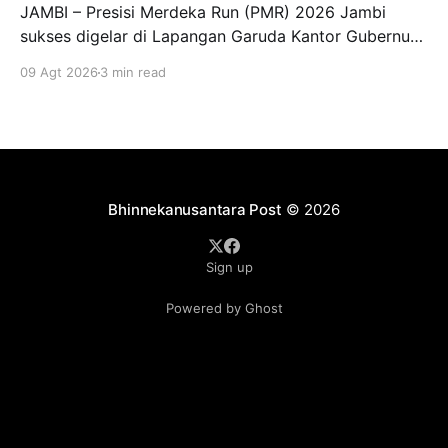
JAMBI – Presisi Merdeka Run (PMR) 2026 Jambi
sukses digelar di Lapangan Garuda Kantor Gubernur
Jambi, Minggu (9/8/2026). Event olahraga berskala
09 Agt 2026
3 min read
nasional tersebut berlangsung meriah dan diikuti
sekitar 12.000 peserta serta pengunjung dari
berbagai daerah. Kegiatan tersebut turut dihadiri
Gubernur Jambi Dr. H. Al Haris, S.Sos., M.
Bhinnekanusantara Post
© 2026
Sign up
Powered by Ghost