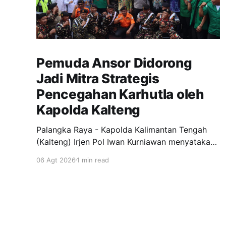
Pemuda Ansor Didorong
Jadi Mitra Strategis
Pencegahan Karhutla oleh
Kapolda Kalteng
Palangka Raya - Kapolda Kalimantan Tengah
(Kalteng) Irjen Pol Iwan Kurniawan menyatakan
dukungan penuh kepada Gerakan Pemuda
06 Agt 2026
1 min read
Ansor menjadi garda terdepan dalam upaya
pencegahan dan penanggulangan kebakaran
hutan dan lahan (Karhutla) di wilayah Kalteng.
Pernyataan itu disampaikan Kapolda, usai
menghadiri apel siaga Karhutla yang