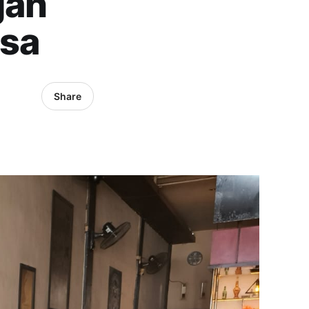
gan
nsa
Share