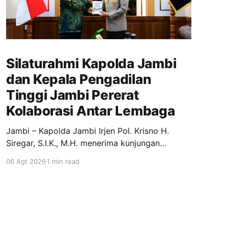
Silaturahmi Kapolda Jambi
dan Kepala Pengadilan
Tinggi Jambi Pererat
Kolaborasi Antar Lembaga
Jambi – Kapolda Jambi Irjen Pol. Krisno H.
Siregar, S.I.K., M.H. menerima kunjungan
silaturahmi Kepala Pengadilan Tinggi Jambi, Dr.
06 Agt 2026
1 min read
Marsudin Nainggolan, S.H., M.H., di Ruang Kerja
Kapolda Jambi, Kamis (6/8/2026). Kegiatan
tersebut merupakan silaturahmi sekaligus
perkenalan Kepala Pengadilan Tinggi Jambi
yang baru bertugas di