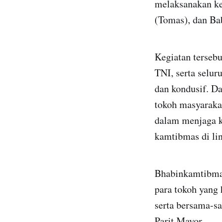
melaksanakan ke
(Tomas), dan Ba
Kegiatan tersebu
TNI, serta selu
dan kondusif. D
tokoh masyarakat
dalam menjaga k
kamtibmas di li
Bhabinkamtibma
para tokoh yang
serta bersama-s
Parit Mayor.