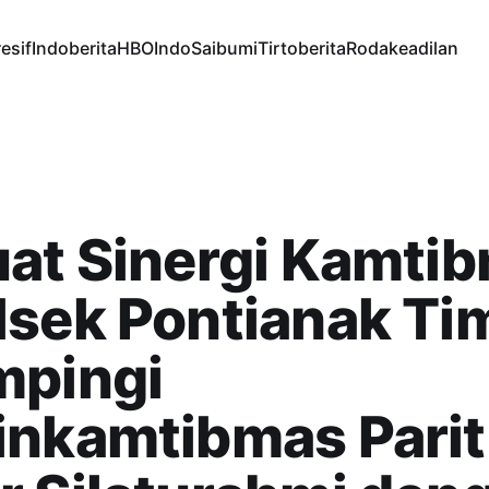
esif
Indoberita
HBOIndo
Saibumi
Tirtoberita
Rodakeadilan
at Sinergi Kamti
lsek Pontianak Ti
mpingi
inkamtibmas Parit