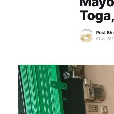
Mayor
Toga,
Post Bh
01 Jul 202