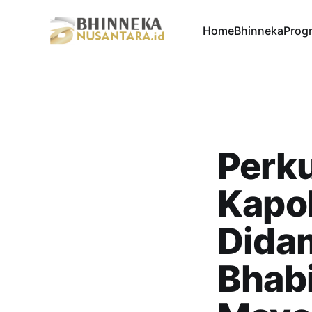
Home
Bhinneka
Progr
Perku
Kapo
Dida
Bhab