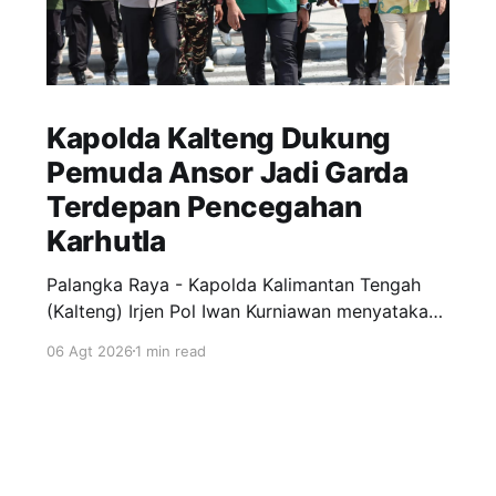
Kapolda Kalteng Dukung
Pemuda Ansor Jadi Garda
Terdepan Pencegahan
Karhutla
Palangka Raya - Kapolda Kalimantan Tengah
(Kalteng) Irjen Pol Iwan Kurniawan menyatakan
dukungan penuh kepada Gerakan Pemuda
06 Agt 2026
1 min read
Ansor menjadi garda terdepan dalam upaya
pencegahan dan penanggulangan kebakaran
hutan dan lahan (Karhutla) di wilayah Kalteng.
Pernyataan itu disampaikan Kapolda, usai
menghadiri apel siaga Karhutla yang