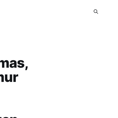
bmas,
mur