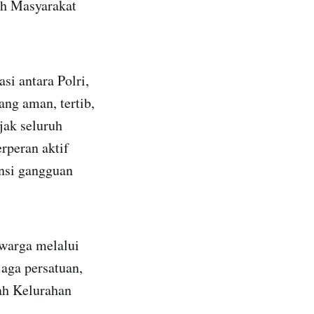
oh Masyarakat
si antara Polri,
ng aman, tertib,
jak seluruh
rperan aktif
nsi gangguan
warga melalui
aga persatuan,
ah Kelurahan