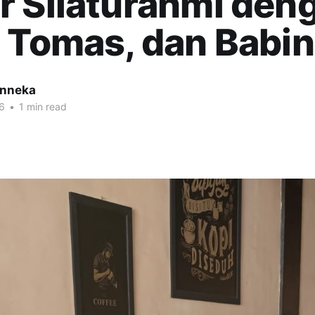
 Silaturahmi den
 Tomas, dan Babi
inneka
6
•
1 min read