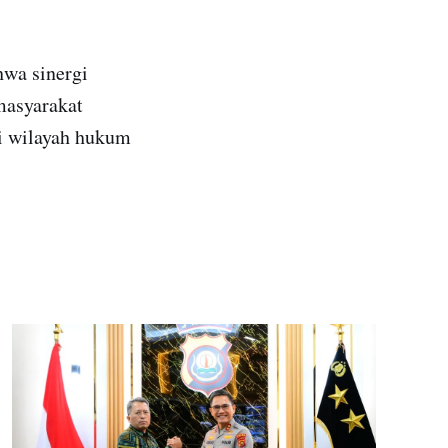
hwa sinergi
masyarakat
i wilayah hukum