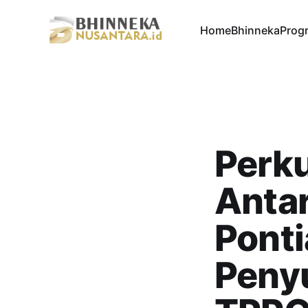
Home
Bhinneka
Progr
Perku
Antar
Ponti
Peny