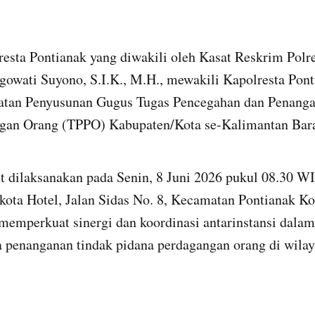
resta Pontianak yang diwakili oleh Kasat Reskrim Polre
wati Suyono, S.I.K., M.H., mewakili Kapolresta Pont
atan Penyusunan Gugus Tugas Pencegahan dan Penang
gan Orang (TPPO) Kabupaten/Kota se-Kalimantan Bara
t dilaksanakan pada Senin, 8 Juni 2026 pukul 08.30 W
ota Hotel, Jalan Sidas No. 8, Kecamatan Pontianak Kot
memperkuat sinergi dan koordinasi antarinstansi dala
a penanganan tindak pidana perdagangan orang di wila