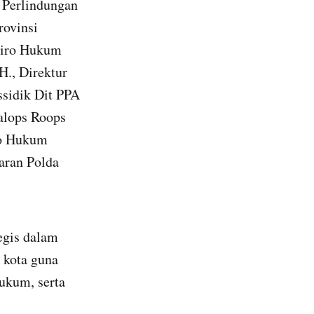
 Perlindungan
ovinsi
Biro Hukum
H., Direktur
sidik Dit PPA
alops Roops
ro Hukum
aran Polda
egis dalam
 kota guna
ukum, serta