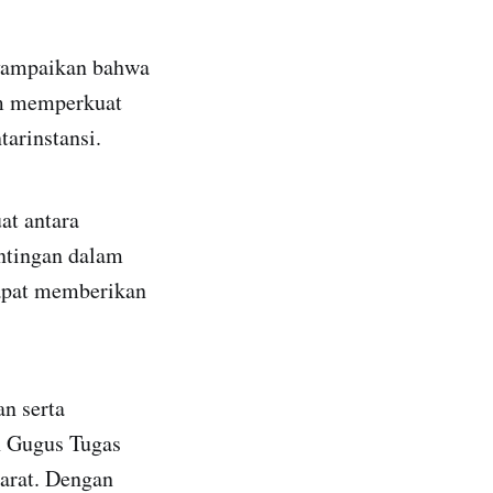
yampaikan bahwa
am memperkuat
arinstansi.
at antara
ntingan dalam
apat memberikan
n serta
n Gugus Tugas
arat. Dengan