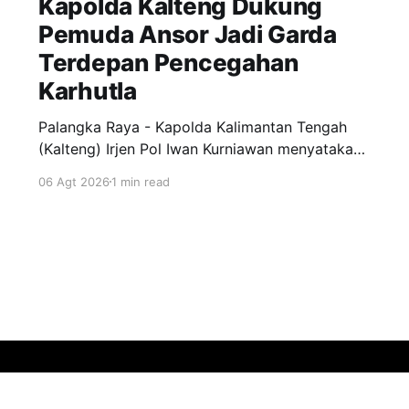
Kapolda Kalteng Dukung
Pemuda Ansor Jadi Garda
Terdepan Pencegahan
Karhutla
Palangka Raya - Kapolda Kalimantan Tengah
(Kalteng) Irjen Pol Iwan Kurniawan menyatakan
dukungan penuh kepada Gerakan Pemuda
06 Agt 2026
1 min read
Ansor menjadi garda terdepan dalam upaya
pencegahan dan penanggulangan kebakaran
hutan dan lahan (Karhutla) di wilayah Kalteng.
Pernyataan itu disampaikan Kapolda, usai
menghadiri apel siaga Karhutla yang
diselenggarakan pimpinan wilayah GP Ansor
Kalteng di