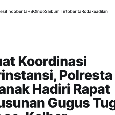
esif
Indoberita
HBOIndo
Saibumi
Tirtoberita
Rodakeadilan
at Koordinasi
instansi, Polresta
anak Hadiri Rapat
usunan Gugus Tu