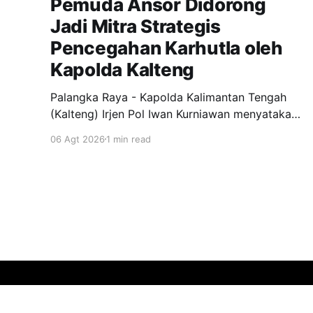
Pemuda Ansor Didorong
Jadi Mitra Strategis
Pencegahan Karhutla oleh
Kapolda Kalteng
Palangka Raya - Kapolda Kalimantan Tengah
(Kalteng) Irjen Pol Iwan Kurniawan menyatakan
dukungan penuh kepada Gerakan Pemuda
06 Agt 2026
1 min read
Ansor menjadi garda terdepan dalam upaya
pencegahan dan penanggulangan kebakaran
hutan dan lahan (Karhutla) di wilayah Kalteng.
Pernyataan itu disampaikan Kapolda, usai
menghadiri apel siaga Karhutla yang
diselenggarakan pimpinan wilayah GP Ansor
Kalteng di
Bhinnekanusantara Post
© 2026