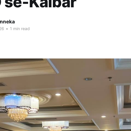
 se-Kalbar
inneka
26
•
1 min read