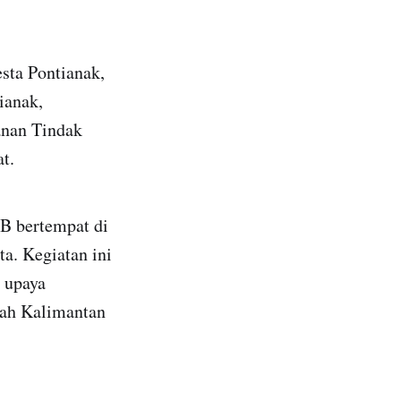
sta Pontianak,
ianak,
anan Tindak
t.
IB bertempat di
a. Kegiatan ini
m upaya
yah Kalimantan