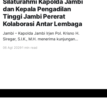
Silaturahmi Kapolda Jambi
dan Kepala Pengadilan
Tinggi Jambi Pererat
Kolaborasi Antar Lembaga
Jambi – Kapolda Jambi Irjen Pol. Krisno H.
Siregar, S.I.K., M.H. menerima kunjungan
silaturahmi Kepala Pengadilan Tinggi Jambi, Dr.
06 Agt 2026
1 min read
Marsudin Nainggolan, S.H., M.H., di Ruang Kerja
Kapolda Jambi, Kamis (6/8/2026). Kegiatan
tersebut merupakan silaturahmi sekaligus
perkenalan Kepala Pengadilan Tinggi Jambi
yang baru bertugas di
Powered by Ghost