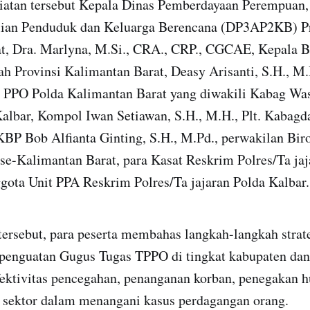
iatan tersebut Kepala Dinas Pemberdayaan Perempuan,
lian Penduduk dan Keluarga Berencana (DP3AP2KB) Pr
t, Dra. Marlyna, M.Si., CRA., CRP., CGCAE, Kepala 
ah Provinsi Kalimantan Barat, Deasy Arisanti, S.H., M.
 PPO Polda Kalimantan Barat yang diwakili Kabag Was
albar, Kompol Iwan Setiawan, S.H., M.H., Plt. Kabagd
KBP Bob Alfianta Ginting, S.H., M.Pd., perwakilan Bi
se-Kalimantan Barat, para Kasat Reskrim Polres/Ta jaj
ggota Unit PPA Reskrim Polres/Ta jajaran Polda Kalbar.
tersebut, para peserta membahas langkah-langkah strat
penguatan Gugus Tugas TPPO di tingkat kabupaten dan
ektivitas pencegahan, penanganan korban, penegakan h
as sektor dalam menangani kasus perdagangan orang.