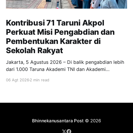
Kontribusi 71 Taruni Akpol
Perkuat Misi Pengabdian dan
Pembentukan Karakter di
Sekolah Rakyat
Jakarta, 5 Agustus 2026 – Di balik pengabdian lebih
dari 1.000 Taruna Akademi TNI dan Akademi
Kepolisian dalam Program Taruna Bhakti Sekolah
06 Agt 2026
2 min read
Rakyat Tahun 2026, terdapat 71 Taruni Akademi
Kepolisian (Akpol) yang turut mengambil peran
penting dalam mendampingi para siswa. Bersama
372 Taruna Akpol yang diterjunkan Polri ke 73
Sekolah
Bhinnekanusantara Post
© 2026