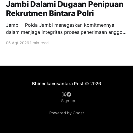
Jambi Dalami Dugaan Penipuan
Rekrutmen Bintara Polri
Jambi – Polda Jambi menegaskan komitmennya
dalam menjaga integritas proses penerimaan anggota
Polri dengan menindak tegas dugaan kasus penipuan
06 Agt 2026
1 min read
rekrutmen Bintara Polri Tahun Anggaran 2026 yang
diduga melibatkan dua personel Polda Jambi, yakni
Briptu MD dan Bripda Y. Pengaduan terkait dugaan
penipuan tersebut diterima Bidang Profesi dan
Pengamanan (Bidpropam) Polda Jambi
Bhinnekanusantara Post
© 2026
Sign up
Powered by Ghost