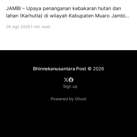
JAMBI – Upaya penanganan kebakaran hutan dan
lahan (Karhutla) di wilayah Kabupaten Muaro Jambi
terus dilakukan secara bersama-sama oleh personel
09 Agt 2026
1 min read
gabungan TNI-Polri, BPBD Provinsi Jambi dan BPBD
Kabupaten Muaro Jambi. Pada Minggu (9/8/2026),
Gubernur Jambi Dr. H. Al Haris, S.Sos., M.H., bersama
jajaran terkait melakukan
Bhinnekanusantara Post
© 2026
Sign up
Powered by Ghost