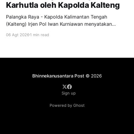
Karhutla oleh Kapolda Kalteng
Palangka Raya - Kapolda Kalimantan Tengah
(Kalteng) Irjen Pol Iwan Kurniawan menyatakan
dukungan penuh kepada Gerakan Pemuda Ansor
06 Agt 2026
1 min read
menjadi garda terdepan dalam upaya pencegahan
dan penanggulangan kebakaran hutan dan lahan
(Karhutla) di wilayah Kalteng. Pernyataan itu
disampaikan Kapolda, usai menghadiri apel siaga
Karhutla yang diselenggarakan pimpinan wilayah GP
Ansor Kalteng di
Bhinnekanusantara Post
© 2026
Sign up
Powered by Ghost