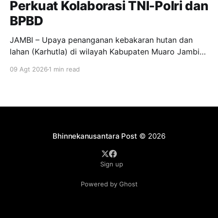
Perkuat Kolaborasi TNI-Polri dan
BPBD
JAMBI – Upaya penanganan kebakaran hutan dan
lahan (Karhutla) di wilayah Kabupaten Muaro Jambi
terus dilakukan secara bersama-sama oleh personel
09 Agt 2026
1 min read
gabungan TNI-Polri, BPBD Provinsi Jambi dan BPBD
Kabupaten Muaro Jambi. Pada Minggu (9/8/2026),
Gubernur Jambi Dr. H. Al Haris, S.Sos., M.H., bersama
jajaran terkait melakukan
Bhinnekanusantara Post
© 2026
Sign up
Powered by Ghost