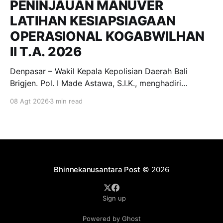
PENINJAUAN MANUVER
LATIHAN KESIAPSIAGAAN
OPERASIONAL KOGABWILHAN
II T.A. 2026
Denpasar – Wakil Kepala Kepolisian Daerah Bali
Brigjen. Pol. I Made Astawa, S.I.K., menghadiri
undangan peninjauan Manuver Latihan dalam rangka
08 Agt 2026
3 min read
Latihan Kesiapsiagaan Operasional (LKO)
Kogabwilhan II T.A. 2026 yang dilaksanakan di
kawasan Pantai Mertasari, Sanur, dan Lapangan Niti
Mandala Renon, Denpasar. Sabtu, (8/8/2026).
Kegiatan tersebut merupakan
Bhinnekanusantara Post
© 2026
Sign up
Powered by Ghost