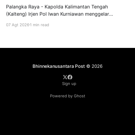
Palangka Raya - Kapolda Kalimantan Tengah
(Kalteng) Irjen Pol Iwan Kurniawan menggelar
silaturahmi bersama para Taruna Akademi Kepolisian
07 Agt 2026
1 min read
tingkat IV bertempat di ruang kerjanya, Jumat
(7/8/2026). Kegiatan ini menjadi ajang penyamaan
visi dalam mendukung program pendidikan bagi
anak-anak di Sekolah Rakyat. Dalam kesempatannya,
Kapolda Kalteng menekankan pentingnya peran
Bhinnekanusantara Post
© 2026
Sign up
Powered by Ghost